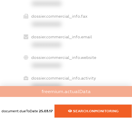
XXXXXXXXXX
dossier.commercial_info.fax
XXXXXXXXXX
dossier.commercial_info.email
XXXXXXXXXX
dossier.commercial_info.website
XXXXXXXXXX
dossier.commercial_info.activity
XXXXXXXXXX
freemium.actualData
document.dueToDate
25.03.17
SEARCH.ONMONITORING
freemium.exampleText_1
freemium.exampleText_2
freemium.anonymousPerSearch2