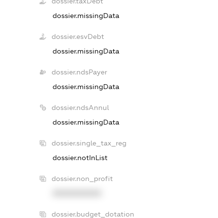
dossier.taxDebt
dossier.missingData
dossier.esvDebt
dossier.missingData
dossier.ndsPayer
dossier.missingData
dossier.ndsAnnul
dossier.missingData
dossier.single_tax_reg
dossier.notInList
dossier.non_profit
XXXXXXXXXX
dossier.budget_dotation