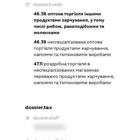
dossier.kveds:
46.38
оптова торгівля іншими
продуктами харчування, у тому
числі рибою, ракоподібними та
молюсками
46.39
неспеціалізована оптова
торгівля продуктами харчування,
напоями та тютюновими виробами
47.11
роздрібна торгівля в
неспеціалізованих магазинах
переважно продуктами харчування,
напоями та тютюновими виробами
dossier.tax
dossier.staff
XXXXXXXXXX