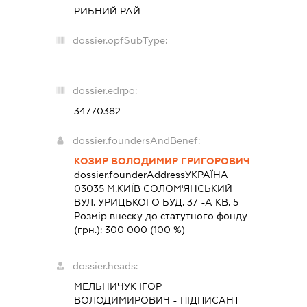
РИБНИЙ РАЙ
dossier.opfSubType:
-
dossier.edrpo:
34770382
dossier.foundersAndBenef:
КОЗИР ВОЛОДИМИР ГРИГОРОВИЧ
dossier.founderAddress
УКРАЇНА
03035 М.КИЇВ СОЛОМ'ЯНСЬКИЙ
ВУЛ. УРИЦЬКОГО БУД. 37 -А КВ. 5
Розмір внеску до статутного фонду
(грн.):
300 000
(100 %)
dossier.heads:
МЕЛЬНИЧУК ІГОР
ВОЛОДИМИРОВИЧ
-
ПІДПИСАНТ