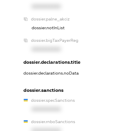
XXXXXXXXXX
dossier.palne_akciz
dossier.notInList
dossier.bigTaxPayerReg
XXXXXXXXXX
dossier.declarations.title
dossier.declarations.noData
dossier.sanctions
dossier.specSanctions
XXXXXXXXXX
dossier.rnboSanctions
XXXXXXXXXX