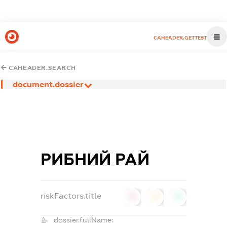
CAHEADER.GETTEST
CAHEADER.SEARCH
document.dossier
РИБНИЙ РАЙ
riskFactors.title
0
0
0
dossier.fullName: