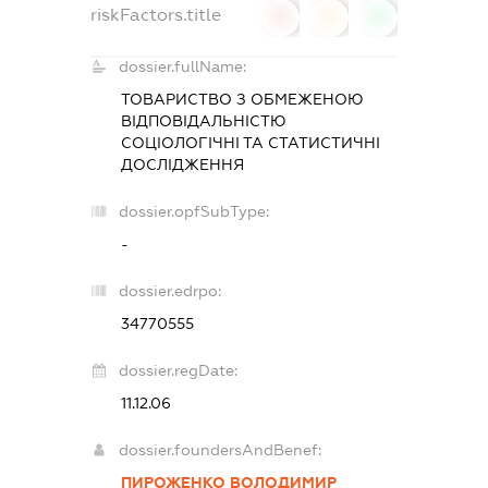
riskFactors.title
0
0
0
dossier.fullName:
ТОВАРИСТВО З ОБМЕЖЕНОЮ
ВІДПОВІДАЛЬНІСТЮ
СОЦІОЛОГІЧНІ ТА СТАТИСТИЧНІ
ДОСЛІДЖЕННЯ
dossier.opfSubType:
-
dossier.edrpo:
34770555
dossier.regDate:
11.12.06
dossier.foundersAndBenef:
ПИРОЖЕНКО ВОЛОДИМИР