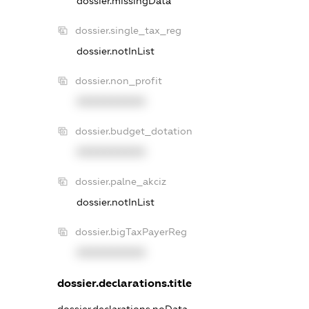
dossier.missingData
dossier.single_tax_reg
dossier.notInList
dossier.non_profit
XXXXXXXXXX
dossier.budget_dotation
XXXXXXXXXX
dossier.palne_akciz
dossier.notInList
dossier.bigTaxPayerReg
XXXXXXXXXX
dossier.declarations.title