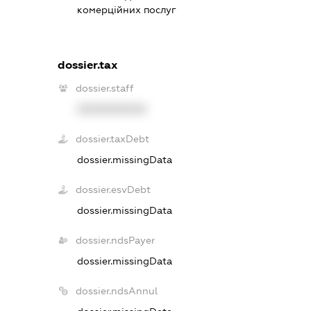
комерційних послуг
dossier.tax
dossier.staff
XXXXXXXXXX
dossier.taxDebt
dossier.missingData
dossier.esvDebt
dossier.missingData
dossier.ndsPayer
dossier.missingData
dossier.ndsAnnul