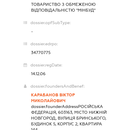
ТОВАРИСТВО З ОБМЕЖЕНОЮ
ВІДПОВІДАЛЬНІСТЮ "МІНБУД"
dossier.opfSubType:
-
dossier.edrpo:
34770775
dossier.regDate:
14.12.06
dossier.foundersAndBenef:
КАРАБАНОВ ВІКТОР
МИКОЛАЙОВИЧ
dossier.founderAddress
РОСІЙСЬКА
ФЕДЕРАЦІЯ, 603163, МІСТО НИЖНІЙ
НОВГОРОД, ВУЛИЦЯ БРИНСЬКОГО,
БУДИНОК 5, КОРПУС 2, КВАРТИРА
144