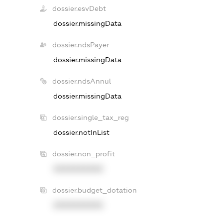
dossier.esvDebt
dossier.missingData
dossier.ndsPayer
dossier.missingData
dossier.ndsAnnul
dossier.missingData
dossier.single_tax_reg
dossier.notInList
dossier.non_profit
XXXXXXXXXX
dossier.budget_dotation
XXXXXXXXXX