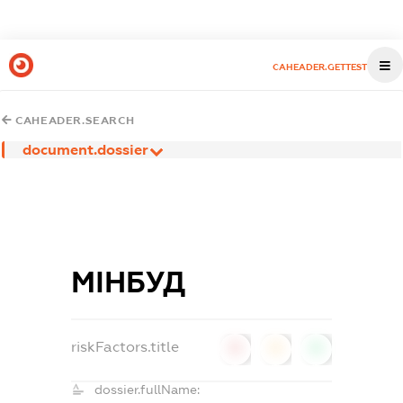
CAHEADER.GETTEST
CAHEADER.SEARCH
document.dossier
МІНБУД
riskFactors.title
0
0
0
dossier.fullName: