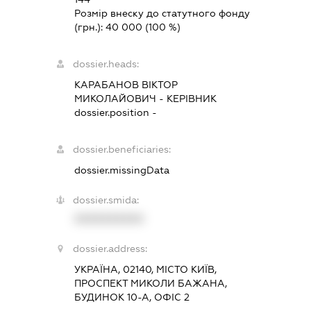
Розмір внеску до статутного фонду
(грн.):
40 000
(100 %)
dossier.heads:
КАРАБАНОВ ВІКТОР
МИКОЛАЙОВИЧ
-
КЕРІВНИК
dossier.position -
dossier.beneficiaries:
dossier.missingData
dossier.smida:
XXXXXXXXXX
dossier.address:
УКРАЇНА, 02140, МІСТО КИЇВ,
ПРОСПЕКТ МИКОЛИ БАЖАНА,
БУДИНОК 10-А, ОФІС 2