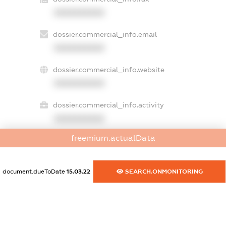
XXXXXXXXXX
dossier.commercial_info.email
XXXXXXXXXX
dossier.commercial_info.website
XXXXXXXXXX
dossier.commercial_info.activity
XXXXXXXXXX
freemium.actualData
freemium.exampleText_1
freemium.exampleText_2
document.dueToDate
15.03.22
SEARCH.ONMONITORING
freemium.anonymousPerSearch2
FREEMIUM.DETAILS
FREEMIUM.REGISTER