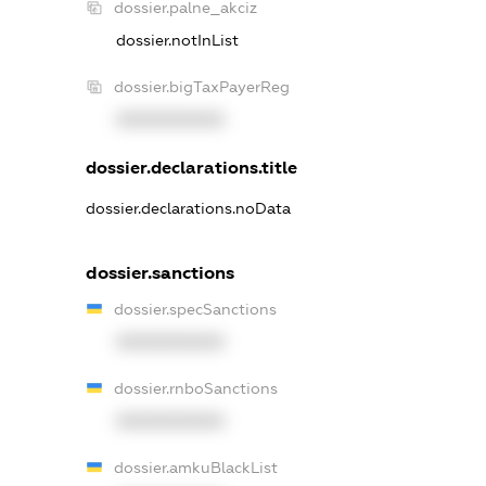
dossier.palne_akciz
dossier.notInList
dossier.bigTaxPayerReg
XXXXXXXXXX
dossier.declarations.title
dossier.declarations.noData
dossier.sanctions
dossier.specSanctions
XXXXXXXXXX
dossier.rnboSanctions
XXXXXXXXXX
dossier.amkuBlackList