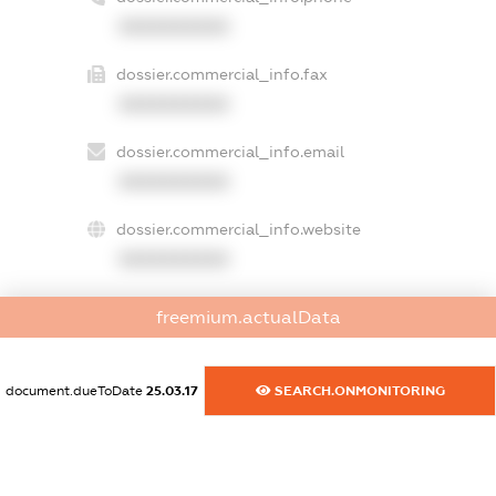
XXXXXXXXXX
dossier.commercial_info.fax
XXXXXXXXXX
dossier.commercial_info.email
XXXXXXXXXX
dossier.commercial_info.website
XXXXXXXXXX
dossier.commercial_info.activity
freemium.actualData
XXXXXXXXXX
document.dueToDate
25.03.17
SEARCH.ONMONITORING
freemium.exampleText_1
freemium.exampleText_2
freemium.anonymousPerSearch2