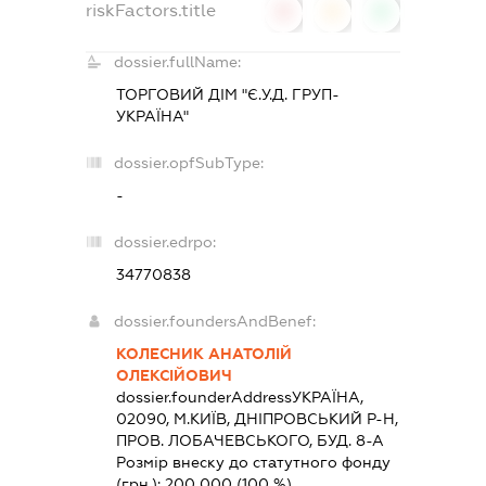
riskFactors.title
0
0
0
dossier.fullName:
ТОРГОВИЙ ДІМ "Є.У.Д. ГРУП-
УКРАЇНА"
dossier.opfSubType:
-
dossier.edrpo:
34770838
dossier.foundersAndBenef:
КОЛЕСНИК АНАТОЛІЙ
ОЛЕКСІЙОВИЧ
dossier.founderAddress
УКРАЇНА,
02090, М.КИЇВ, ДНІПРОВСЬКИЙ Р-Н,
ПРОВ. ЛОБАЧЕВСЬКОГО, БУД. 8-А
Розмір внеску до статутного фонду
(грн.):
200 000
(100 %)