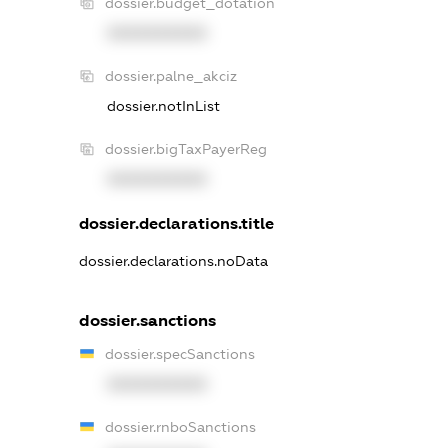
dossier.budget_dotation
XXXXXXXXXX
dossier.palne_akciz
dossier.notInList
dossier.bigTaxPayerReg
XXXXXXXXXX
dossier.declarations.title
dossier.declarations.noData
dossier.sanctions
dossier.specSanctions
XXXXXXXXXX
dossier.rnboSanctions