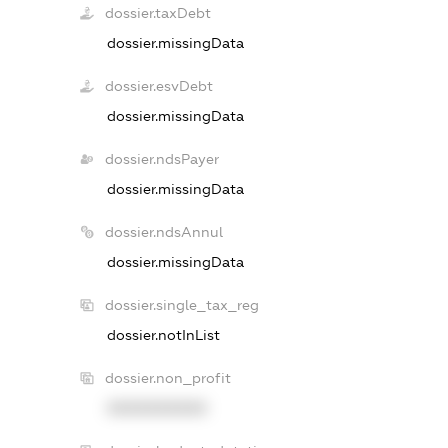
dossier.taxDebt
dossier.missingData
dossier.esvDebt
dossier.missingData
dossier.ndsPayer
dossier.missingData
dossier.ndsAnnul
dossier.missingData
dossier.single_tax_reg
dossier.notInList
dossier.non_profit
XXXXXXXXXX