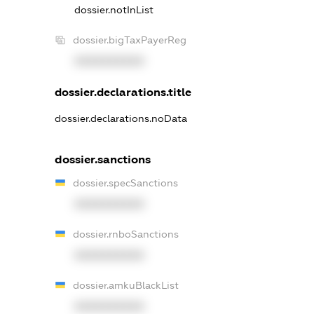
dossier.notInList
dossier.bigTaxPayerReg
XXXXXXXXXX
dossier.declarations.title
dossier.declarations.noData
dossier.sanctions
dossier.specSanctions
XXXXXXXXXX
dossier.rnboSanctions
XXXXXXXXXX
dossier.amkuBlackList
XXXXXXXXXX