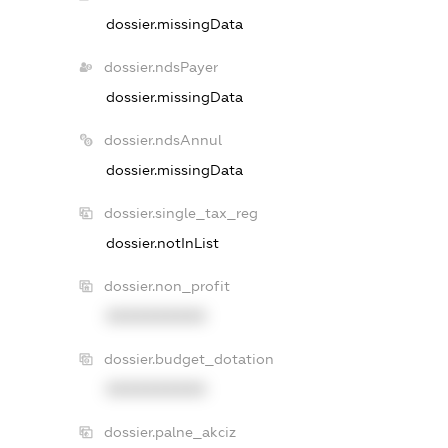
dossier.missingData
dossier.ndsPayer
dossier.missingData
dossier.ndsAnnul
dossier.missingData
dossier.single_tax_reg
dossier.notInList
dossier.non_profit
XXXXXXXXXX
dossier.budget_dotation
XXXXXXXXXX
dossier.palne_akciz