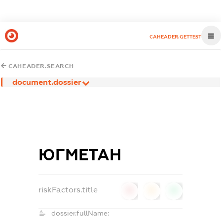
CAHEADER.GETTEST
CAHEADER.SEARCH
document.dossier
ЮГМЕТАН
riskFactors.title
0
0
0
dossier.fullName: