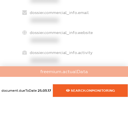
XXXXXXXXXX
dossier.commercial_info.email
XXXXXXXXXX
dossier.commercial_info.website
XXXXXXXXXX
dossier.commercial_info.activity
XXXXXXXXXX
freemium.actualData
freemium.exampleText_1
freemium.exampleText_2
document.dueToDate
25.03.17
SEARCH.ONMONITORING
freemium.anonymousPerSearch2
FREEMIUM.DETAILS
FREEMIUM.REGISTER