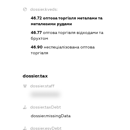
dossier.kveds:
46.72
оптова торгівля металами та
металевими рудами
46.77
оптова торгівля відходами та
брухтом
46.90
неспеціалізована оптова
торгівля
dossier.tax
dossier.staff
XXXXXXXXXX
dossier.taxDebt
dossier.missingData
dossier.esvDebt