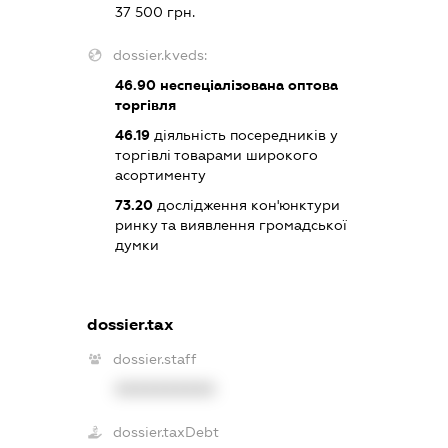
37 500 грн.
dossier.kveds:
46.90
неспеціалізована оптова
торгівля
46.19
діяльність посередників у
торгівлі товарами широкого
асортименту
73.20
дослідження кон'юнктури
ринку та виявлення громадської
думки
dossier.tax
dossier.staff
XXXXXXXXXX
dossier.taxDebt