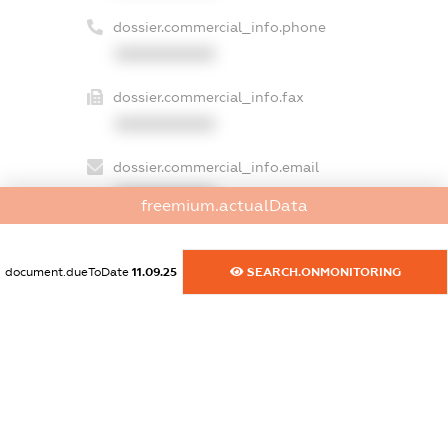
dossier.commercial_info.phone
XXXXXXXXXX
dossier.commercial_info.fax
XXXXXXXXXX
dossier.commercial_info.email
XXXXXXXXXX
freemium.actualData
dossier.commercial_info.website
XXXXXXXXXX
document.dueToDate
11.09.25
SEARCH.ONMONITORING
dossier.commercial_info.activity
XXXXXXXXXX
freemium.exampleText_1
freemium.exampleText_2