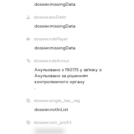
dossier.missingData
dossier.esvDebt
dossier.missingData
dossier.ndsPayer
dossier.missingData
dossier.ndsAnnul
Анульовано з 19.07.15 у зв'язку з:
Анульовано за рiшенням
контролюючого органу
.
dossier.single_tax_reg
dossier.notInList
dossier.non_profit
XXXXXXXXXX