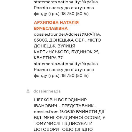
statements.nationality:
Україна
Розмір внеску до статутного
фонду (грн.):
18 750
(50 %)
АРХИПОВА НАТАЛІЯ
ВЯЧЕСЛАВІВНА
dossier.founderAddress
УКРАЇНА,
83003, ДОНЕЦЬКА ОБЛ., МІСТО
ДОНЕЦЬК, ВУЛИЦЯ
КАРПИНСЬКОГО, БУДИНОК 25,
КВАРТИРА 37
statements.nationality:
Україна
Розмір внеску до статутного
фонду (грн.):
18 750
(50 %)
dossier.heads:
ШЕЛКОВІН ВОЛОДИМИР
ІВАНОВИЧ
-
ПРЕДСТАВНИК
-
dossier.from 15.06.10
ВЧИНЯТИ ДІЇ
ВІД ІМЕНІ ЮРИДИЧНОЇ ОСОБИ, У
ТОМУ ЧИСЛІ ПІДПИСУВАТИ
ДОГОВОРИ ТОЩО (ЗГІДНО