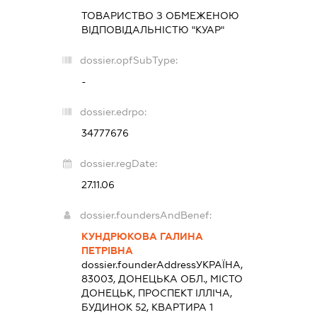
ТОВАРИСТВО З ОБМЕЖЕНОЮ
ВІДПОВІДАЛЬНІСТЮ "КУАР"
dossier.opfSubType:
-
dossier.edrpo:
34777676
dossier.regDate:
27.11.06
dossier.foundersAndBenef:
КУНДРЮКОВА ГАЛИНА
ПЕТРІВНА
dossier.founderAddress
УКРАЇНА,
83003, ДОНЕЦЬКА ОБЛ., МІСТО
ДОНЕЦЬК, ПРОСПЕКТ ІЛЛІЧА,
БУДИНОК 52, КВАРТИРА 1