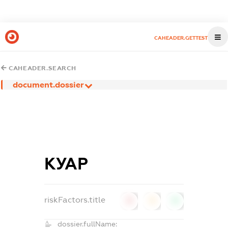
CAHEADER.GETTEST
CAHEADER.SEARCH
document.dossier
КУАР
riskFactors.title
0
0
0
dossier.fullName: