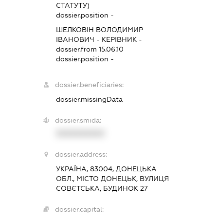
СТАТУТУ)
dossier.position -
ШЕЛКОВІН ВОЛОДИМИР
ІВАНОВИЧ
-
КЕРІВНИК
-
dossier.from 15.06.10
dossier.position -
dossier.beneficiaries:
dossier.missingData
dossier.smida:
XXXXXXXXXX
dossier.address:
УКРАЇНА, 83004, ДОНЕЦЬКА
ОБЛ., МІСТО ДОНЕЦЬК, ВУЛИЦЯ
СОВЄТСЬКА, БУДИНОК 27
dossier.capital: