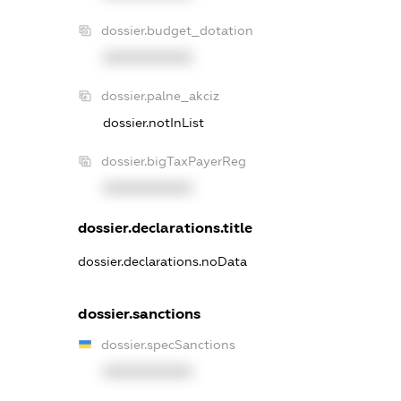
dossier.budget_dotation
XXXXXXXXXX
dossier.palne_akciz
dossier.notInList
dossier.bigTaxPayerReg
XXXXXXXXXX
dossier.declarations.title
dossier.declarations.noData
dossier.sanctions
dossier.specSanctions
XXXXXXXXXX