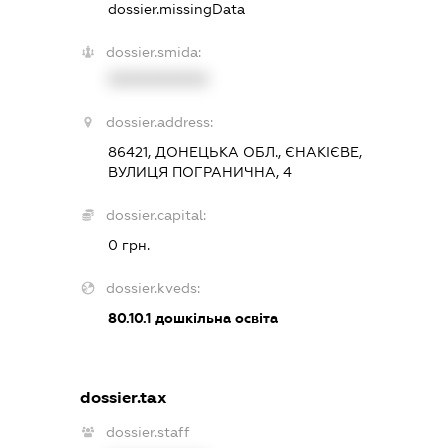
dossier.missingData
dossier.smida:
XXXXXXXXXX
dossier.address:
86421, ДОНЕЦЬКА ОБЛ., ЄНАКІЄВЕ,
ВУЛИЦЯ ПОГРАНИЧНА, 4
dossier.capital:
0 грн.
dossier.kveds:
80.10.1
дошкільна освіта
dossier.tax
dossier.staff