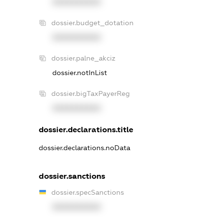
XXXXXXXXXX
dossier.budget_dotation
XXXXXXXXXX
dossier.palne_akciz
dossier.notInList
dossier.bigTaxPayerReg
XXXXXXXXXX
dossier.declarations.title
dossier.declarations.noData
dossier.sanctions
dossier.specSanctions
XXXXXXXXXX