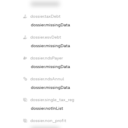
XXXXXXXXXX
dossier.taxDebt
dossier.missingData
dossier.esvDebt
dossier.missingData
dossier.ndsPayer
dossier.missingData
dossier.ndsAnnul
dossier.missingData
dossier.single_tax_reg
dossier.notInList
dossier.non_profit