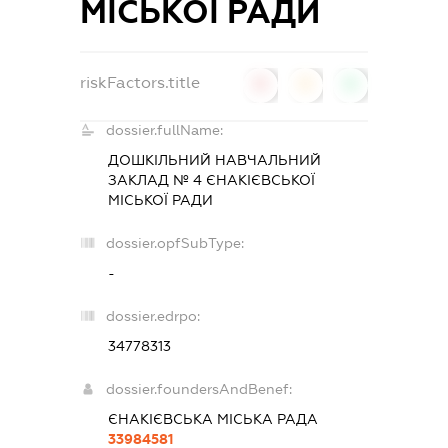
МІСЬКОЇ РАДИ
riskFactors.title
0
0
0
dossier.fullName:
ДОШКІЛЬНИЙ НАВЧАЛЬНИЙ
ЗАКЛАД № 4 ЄНАКІЄВСЬКОЇ
МІСЬКОЇ РАДИ
dossier.opfSubType:
-
dossier.edrpo:
34778313
dossier.foundersAndBenef:
ЄНАКІЄВСЬКА МІСЬКА РАДА
33984581