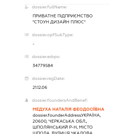
dossier.fullName:
ПРИВАТНЕ ПІДПРИЄМСТВО
"СТОУН ДИЗАЙН ПЛЮС"
dossier.opfSubType:
-
dossier.edrpo:
34779584
dossier.regDate:
21.12.06
dossier.foundersAndBenef:
МЕДУХА НАТАЛІЯ ФЕОДОСІЇВНА
dossier.founderAddress
УКРАЇНА,
20600, ЧЕРКАСЬКА ОБЛ.,
ШПОЛЯНСЬКИЙ Р-Н, МІСТО
ШПОЛА, ВУЛИЦЯ ЧКАЛОВА,