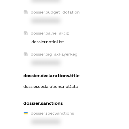
dossier.budget_dotation
XXXXXXXXXX
dossier.palne_akciz
dossier.notInList
dossier.bigTaxPayerReg
XXXXXXXXXX
dossier.declarations.title
dossier.declarations.noData
dossier.sanctions
dossier.specSanctions
XXXXXXXXXX