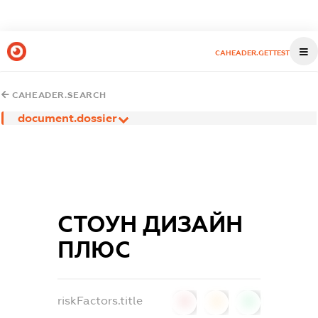
CAHEADER.GETTEST
CAHEADER.SEARCH
document.dossier
СТОУН ДИЗАЙН
ПЛЮС
riskFactors.title
0
0
0