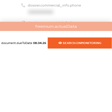
dossier.commercial_info.phone
XXXXXXXXXX
dossier.commercial_info.fax
freemium.actualData
XXXXXXXXXX
dossier.commercial_info.email
document.dueToDate
08.04.26
SEARCH.ONMONITORING
XXXXXXXXXX
dossier.commercial_info.website
XXXXXXXXXX
dossier.commercial_info.activity
XXXXXXXXXX
freemium.exampleText_1
freemium.exampleText_2