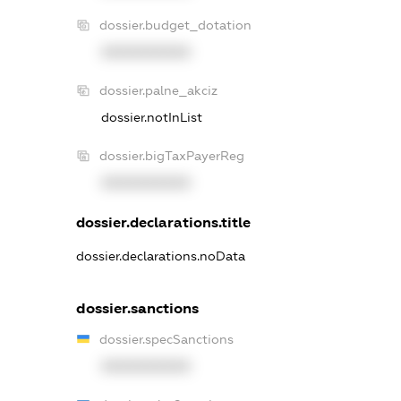
dossier.budget_dotation
XXXXXXXXXX
dossier.palne_akciz
dossier.notInList
dossier.bigTaxPayerReg
XXXXXXXXXX
dossier.declarations.title
dossier.declarations.noData
dossier.sanctions
dossier.specSanctions
XXXXXXXXXX