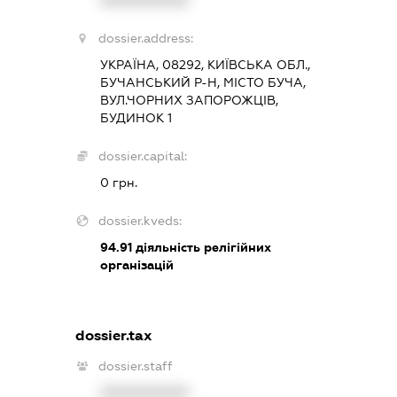
XXXXXXXXXX
dossier.address:
УКРАЇНА, 08292, КИЇВСЬКА ОБЛ.,
БУЧАНСЬКИЙ Р-Н, МІСТО БУЧА,
ВУЛ.ЧОРНИХ ЗАПОРОЖЦІВ,
БУДИНОК 1
dossier.capital:
0 грн.
dossier.kveds:
94.91
діяльність релігійних
організацій
dossier.tax
dossier.staff
XXXXXXXXXX