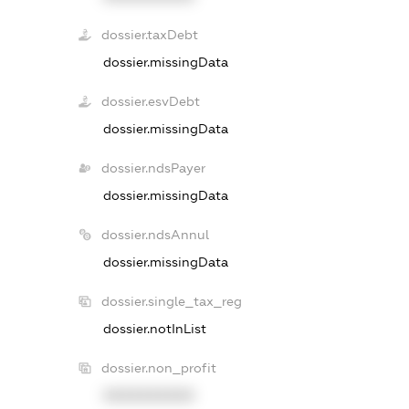
dossier.taxDebt
dossier.missingData
dossier.esvDebt
dossier.missingData
dossier.ndsPayer
dossier.missingData
dossier.ndsAnnul
dossier.missingData
dossier.single_tax_reg
dossier.notInList
dossier.non_profit
XXXXXXXXXX