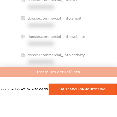
XXXXXXXXXX
dossier.commercial_info.email
XXXXXXXXXX
dossier.commercial_info.website
XXXXXXXXXX
dossier.commercial_info.activity
XXXXXXXXXX
freemium.actualData
freemium.exampleText_1
freemium.exampleText_2
document.dueToDate
30.06.25
SEARCH.ONMONITORING
freemium.anonymousPerSearch2
FREEMIUM.DETAILS
FREEMIUM.REGISTER