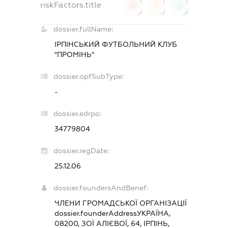
riskFactors.title
0
0
0
dossier.fullName:
ІРПІНСЬКИЙ ФУТБОЛЬНИЙ КЛУБ
"ПРОМІНЬ"
dossier.opfSubType:
-
dossier.edrpo:
34779804
dossier.regDate:
25.12.06
dossier.foundersAndBenef:
ЧЛЕНИ ГРОМАДСЬКОЇ ОРГАНІЗАЦІЇ
dossier.founderAddress
УКРАЇНА,
08200, ЗОЇ АЛІЄВОЇ, 64, ІРПІНЬ,