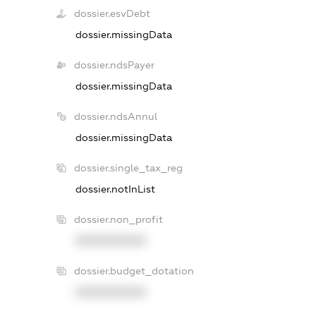
dossier.esvDebt
dossier.missingData
dossier.ndsPayer
dossier.missingData
dossier.ndsAnnul
dossier.missingData
dossier.single_tax_reg
dossier.notInList
dossier.non_profit
XXXXXXXXXX
dossier.budget_dotation
XXXXXXXXXX