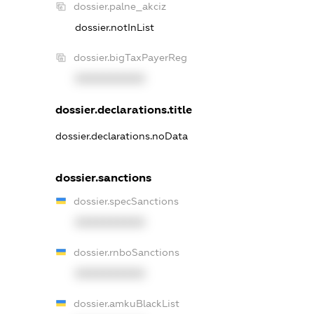
dossier.palne_akciz
dossier.notInList
dossier.bigTaxPayerReg
XXXXXXXXXX
dossier.declarations.title
dossier.declarations.noData
dossier.sanctions
dossier.specSanctions
XXXXXXXXXX
dossier.rnboSanctions
XXXXXXXXXX
dossier.amkuBlackList