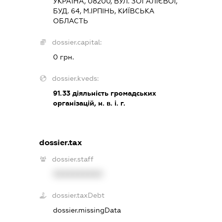
УКРАЇНА, 08200, ВУЛ. ЗОЇ АЛІЄВОЇ,
БУД. 64, М.ІРПІНЬ, КИЇВСЬКА
ОБЛАСТЬ
dossier.capital:
0 грн.
dossier.kveds:
91.33
діяльність громадських
організацій, н. в. і. г.
dossier.tax
dossier.staff
XXXXXXXXXX
dossier.taxDebt
dossier.missingData