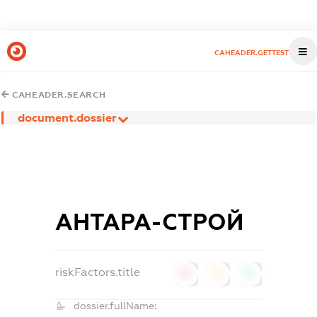
CAHEADER.GETTEST
CAHEADER.SEARCH
document.dossier
АНТАРА-СТРОЙ
riskFactors.title
0
0
0
dossier.fullName: