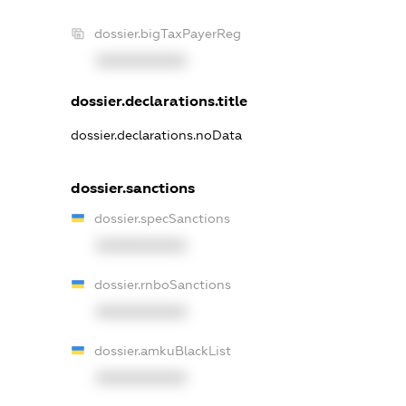
dossier.bigTaxPayerReg
XXXXXXXXXX
dossier.declarations.title
dossier.declarations.noData
dossier.sanctions
dossier.specSanctions
XXXXXXXXXX
dossier.rnboSanctions
XXXXXXXXXX
dossier.amkuBlackList
XXXXXXXXXX