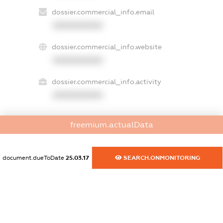
dossier.commercial_info.email
XXXXXXXXXX
dossier.commercial_info.website
XXXXXXXXXX
dossier.commercial_info.activity
XXXXXXXXXX
freemium.actualData
freemium.exampleText_1
freemium.exampleText_2
freemium.anonymousPerSearch2
document.dueToDate
25.03.17
SEARCH.ONMONITORING
FREEMIUM.DETAILS
FREEMIUM.REGISTER