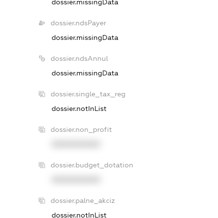
dossier.missingData
dossier.ndsPayer
dossier.missingData
dossier.ndsAnnul
dossier.missingData
dossier.single_tax_reg
dossier.notInList
dossier.non_profit
XXXXXXXXXX
dossier.budget_dotation
XXXXXXXXXX
dossier.palne_akciz
dossier.notInList