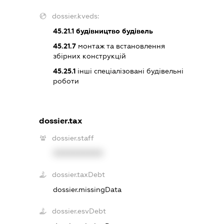
dossier.kveds:
45.21.1
будівництво будівель
45.21.7
монтаж та встановлення
збірних конструкцій
45.25.1
інші спеціалізовані будівельні
роботи
dossier.tax
dossier.staff
XXXXXXXXXX
dossier.taxDebt
dossier.missingData
dossier.esvDebt