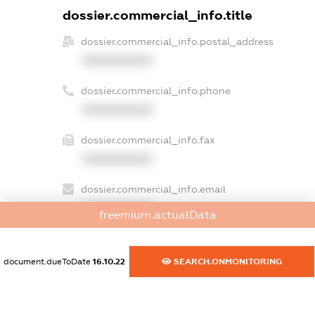
dossier.commercial_info.title
dossier.commercial_info.postal_address
XXXXXXXXXX
dossier.commercial_info.phone
XXXXXXXXXX
dossier.commercial_info.fax
XXXXXXXXXX
dossier.commercial_info.email
XXXXXXXXXX
freemium.actualData
dossier.commercial_info.website
XXXXXXXXXX
document.dueToDate
16.10.22
SEARCH.ONMONITORING
dossier.commercial_info.activity
XXXXXXXXXX