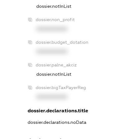
dossier.notInList
dossier.non_profit
XXXXXXXXXX
dossier.budget_dotation
XXXXXXXXXX
dossier.palne_akciz
dossier.notInList
dossier.bigTaxPayerReg
XXXXXXXXXX
dossier.declarations.title
dossier.declarations.noData