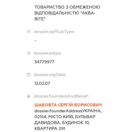
ТОВАРИСТВО З ОБМЕЖЕНОЮ
ВІДПОВІДАЛЬНІСТЮ "АКВА-
ВІТЕ"
dossier.opfSubType:
-
dossier.edrpo:
34779977
dossier.regDate:
12.02.07
dossier.foundersAndBenef:
ШАБОВТА СЕРГІЙ БОРИСОВИЧ
dossier.founderAddress
УКРАЇНА,
02154, МІСТО КИЇВ, БУЛЬВАР
ДАВИДОВА, БУДИНОК 10,
КВАРТИРА 291