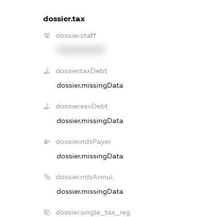
dossier.tax
dossier.staff
XXXXXXXXXX
dossier.taxDebt
dossier.missingData
dossier.esvDebt
dossier.missingData
dossier.ndsPayer
dossier.missingData
dossier.ndsAnnul
dossier.missingData
dossier.single_tax_reg