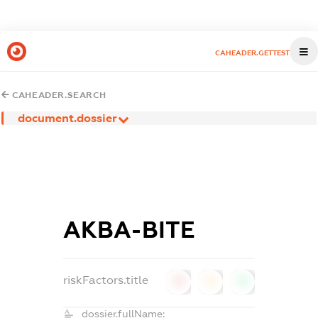
CAHEADER.GETTEST
CAHEADER.SEARCH
document.dossier
АКВА-ВІТЕ
riskFactors.title
0
0
0
dossier.fullName: