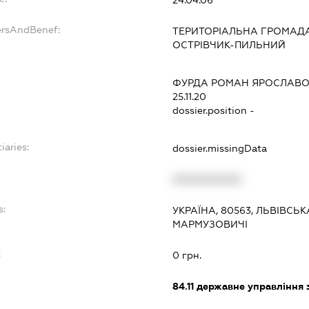
ersAndBenef:
ТЕРИТОРІАЛЬНА ГРОМАДА С
ОСТРІВЧИК-ПИЛЬНИЙ
ФУРДА РОМАН ЯРОСЛАВ
25.11.20
dossier.position -
iaries:
dossier.missingData
XXXXXXXXXX
s:
УКРАЇНА, 80563, ЛЬВІВСЬК
МАРМУЗОВИЧІ
:
0 грн.
84.11
державне управління 