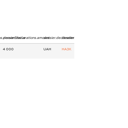
ns.personStatus
dossier.declarations.amount
dossier.declarations.currency
dossier.declarations.source
4 000
UAH
НАЗК