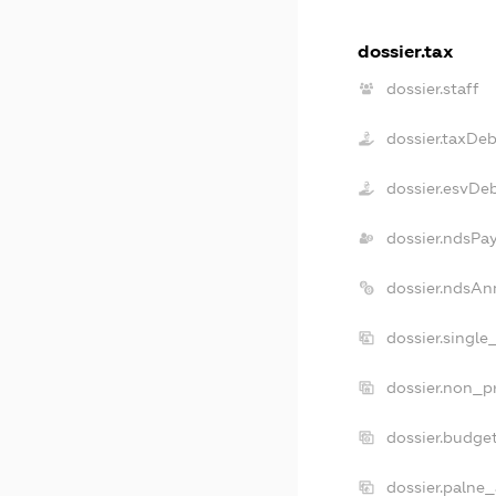
dossier.tax
dossier.staff
dossier.taxDeb
dossier.esvDe
dossier.ndsPa
dossier.ndsAn
dossier.single
dossier.non_pr
dossier.budge
dossier.palne_