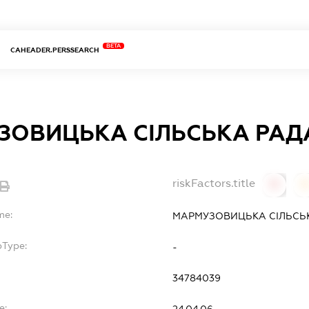
BETA
CAHEADER.PERSSEARCH
ЗОВИЦЬКА СІЛЬСЬКА РАД
riskFactors.title
0
0
me:
МАРМУЗОВИЦЬКА СІЛЬСЬ
bType:
-
34784039
e:
24.04.06