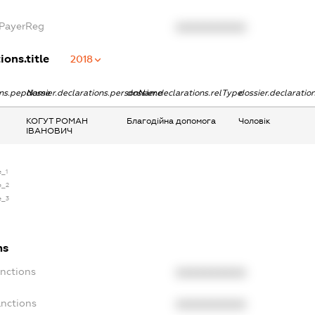
xPayerReg
XXXXXXXXXX
ions.title
2018
ions.pepName
dossier.declarations.personName
dossier.declarations.relType
dossier.declaratio
КОГУТ РОМАН
Благодійна допомога
Чоловік
ІВАНОВИЧ
e_1
e_2
e_3
ns
anctions
XXXXXXXXXX
anctions
XXXXXXXXXX