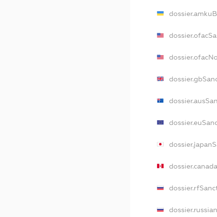
dossier.amkuB
dossier.ofacS
dossier.ofacN
dossier.gbSan
dossier.ausSa
dossier.euSan
dossier.japan
dossier.canad
dossier.rfSanc
dossier.russia