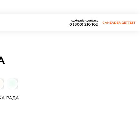
caHeader.contact
CAHEADER.GETTEST
0 (800) 210 102
А
0
КА РАДА