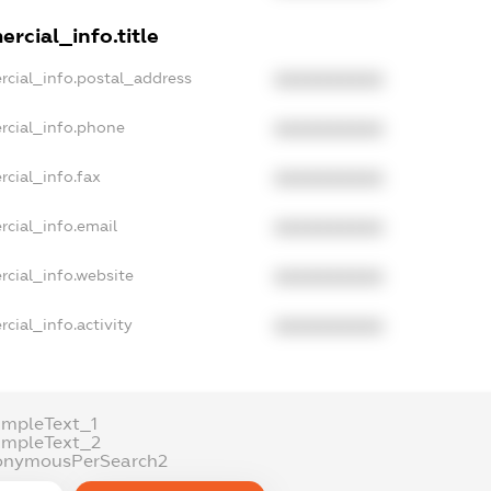
rcial_info.title
rcial_info.postal_address
XXXXXXXXXX
rcial_info.phone
XXXXXXXXXX
cial_info.fax
XXXXXXXXXX
rcial_info.email
XXXXXXXXXX
rcial_info.website
XXXXXXXXXX
cial_info.activity
XXXXXXXXXX
ampleText_1
ampleText_2
onymousPerSearch2