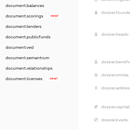
document.balances
dossier.found
document.scorings
new!
document.tenders
dossier.heads:
document.publicfunds
document.ved
document.semantrum
dossier.benefic
document.relationships
dossier.smida:
document.licenses
new!
dossier.addres
dossier.capital
dossier.kveds: