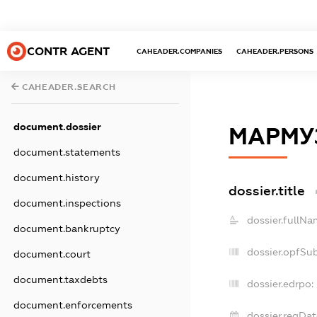
CONTR AGENT
CAHEADER.COMPANIES
CAHEADER.PERSONS
CAHEADER.SEARCH
document.dossier
МАРМУ
document.statements
document.history
dossier.title
document.inspections
dossier.fullNa
document.bankruptcy
dossier.opfSu
document.court
document.taxdebts
dossier.edrpo:
document.enforcements
dossier.regDat