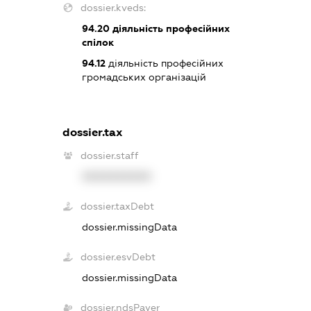
dossier.kveds:
94.20
діяльність професійних
спілок
94.12
діяльність професійних
громадських організацій
dossier.tax
dossier.staff
XXXXXXXXXX
dossier.taxDebt
dossier.missingData
dossier.esvDebt
dossier.missingData
dossier.ndsPayer