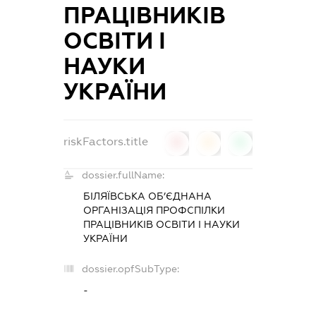
ПРАЦІВНИКІВ
ОСВІТИ І
НАУКИ
УКРАЇНИ
riskFactors.title
0
0
0
dossier.fullName:
БІЛЯЇВСЬКА ОБ’ЄДНАНА
ОРГАНІЗАЦІЯ ПРОФСПІЛКИ
ПРАЦІВНИКІВ ОСВІТИ І НАУКИ
УКРАЇНИ
dossier.opfSubType:
-