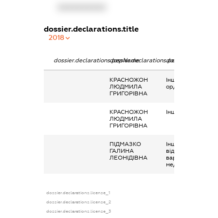
XXXXXXXXXX
dossier.declarations.title
2018
dossier.declarations.pepName
dossier.declarations.personName
dossier.declaratio
КРАСНОЖОН
Інше, Вартість
ЛЮДМИЛА
орденів, медалей
ГРИГОРІВНА
КРАСНОЖОН
Інше, виплати
ЛЮДМИЛА
ГРИГОРІВНА
ПІДМАЗКО
Інше, виплати чи
ГАЛИНА
відшкодування,
ЛЕОНІДІВНА
вартість орденів,
медалей та ін.
dossier.declarations.license_1
dossier.declarations.license_2
dossier.declarations.license_3