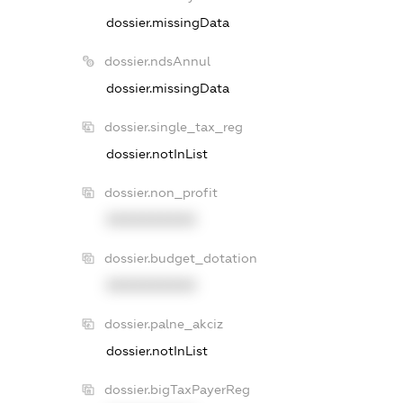
dossier.missingData
dossier.ndsAnnul
dossier.missingData
dossier.single_tax_reg
dossier.notInList
dossier.non_profit
XXXXXXXXXX
dossier.budget_dotation
XXXXXXXXXX
dossier.palne_akciz
dossier.notInList
dossier.bigTaxPayerReg