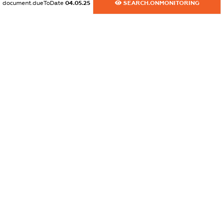
document.dueToDate
04.05.25
SEARCH.ONMONITORING
dossier.commercial_info.activity
XXXXXXXXXX
freemium.exampleText_1
freemium.exampleText_2
freemium.anonymousPerSearch2
FREEMIUM.DETAILS
FREEMIUM.REGISTER