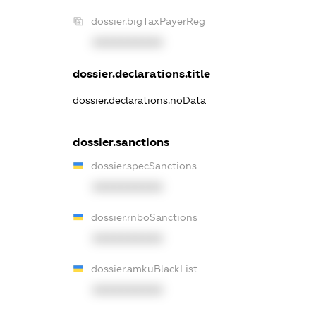
dossier.bigTaxPayerReg
XXXXXXXXXX
dossier.declarations.title
dossier.declarations.noData
dossier.sanctions
dossier.specSanctions
XXXXXXXXXX
dossier.rnboSanctions
XXXXXXXXXX
dossier.amkuBlackList
XXXXXXXXXX