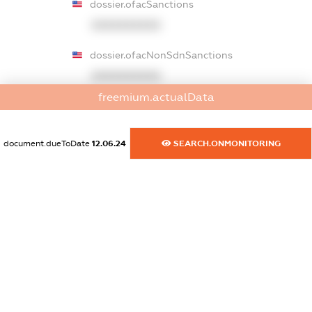
dossier.ofacSanctions
XXXXXXXXXX
dossier.ofacNonSdnSanctions
XXXXXXXXXX
freemium.actualData
dossier.gbSanctions
XXXXXXXXXX
document.dueToDate
12.06.24
SEARCH.ONMONITORING
dossier.ausSanctions
XXXXXXXXXX
dossier.euSanctions
XXXXXXXXXX
dossier.japanSanctions
XXXXXXXXXX
dossier.canadaSanctions