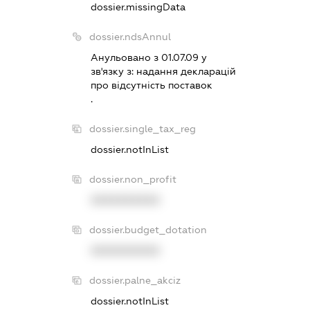
dossier.missingData
dossier.ndsAnnul
Анульовано з 01.07.09 у
зв'язку з:
надання декларацiй
про вiдсутнiсть поставок
.
dossier.single_tax_reg
dossier.notInList
dossier.non_profit
XXXXXXXXXX
dossier.budget_dotation
XXXXXXXXXX
dossier.palne_akciz
dossier.notInList