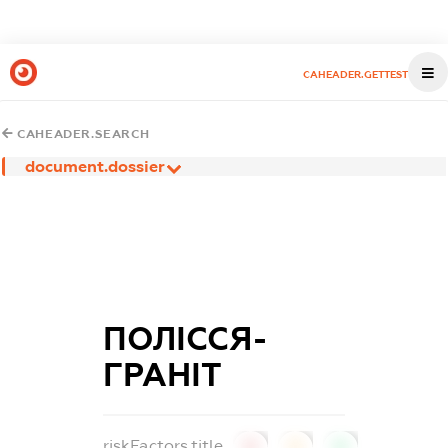
CAHEADER.GETTEST
CAHEADER.SEARCH
document.dossier
ПОЛІССЯ-
ГРАНІТ
riskFactors.title
0
0
0