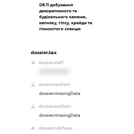
08.11
добування
декоративного та
будівельного каменю,
вапняку, гіпсу, крейди та
глинистого сланцю
dossier.tax
dossier.staff
XXXXXXXXXX
dossier.taxDebt
dossier.missingData
dossier.esvDebt
dossier.missingData
dossier.ndsPayer