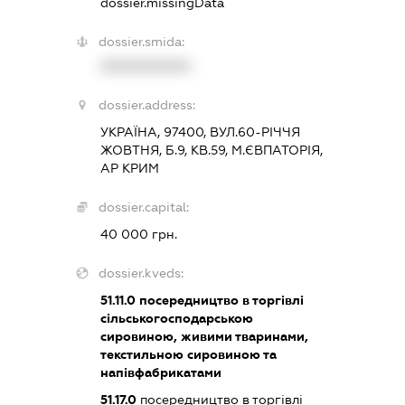
dossier.missingData
dossier.smida:
XXXXXXXXXX
dossier.address:
УКРАЇНА, 97400, ВУЛ.60-РІЧЧЯ
ЖОВТНЯ, Б.9, КВ.59, М.ЄВПАТОРІЯ,
АР КРИМ
dossier.capital:
40 000 грн.
dossier.kveds:
51.11.0
посередництво в торгівлі
сільськогосподарською
сировиною, живими тваринами,
текстильною сировиною та
напівфабрикатами
51.17.0
посередництво в торгівлі