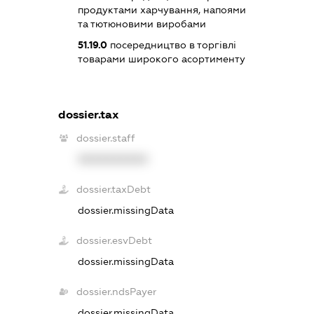
продуктами харчування, напоями
та тютюновими виробами
51.19.0
посередництво в торгівлі
товарами широкого асортименту
dossier.tax
dossier.staff
XXXXXXXXXX
dossier.taxDebt
dossier.missingData
dossier.esvDebt
dossier.missingData
dossier.ndsPayer
dossier.missingData