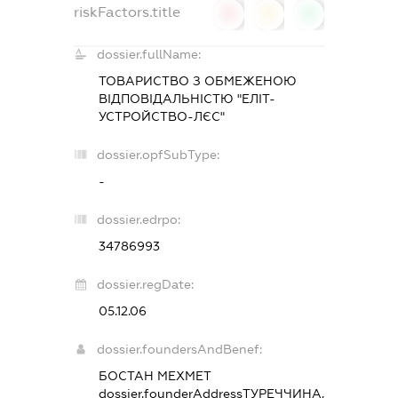
riskFactors.title
0
0
0
dossier.fullName:
ТОВАРИСТВО З ОБМЕЖЕНОЮ
ВІДПОВІДАЛЬНІСТЮ "ЕЛІТ-
УСТРОЙСТВО-ЛЄС"
dossier.opfSubType:
-
dossier.edrpo:
34786993
dossier.regDate:
05.12.06
dossier.foundersAndBenef:
БОСТАН МЕХМЕТ
dossier.founderAddress
ТУРЕЧЧИНА,