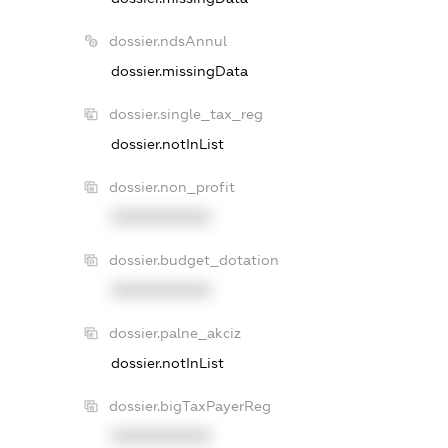
dossier.ndsAnnul
dossier.missingData
dossier.single_tax_reg
dossier.notInList
dossier.non_profit
XXXXXXXXXX
dossier.budget_dotation
XXXXXXXXXX
dossier.palne_akciz
dossier.notInList
dossier.bigTaxPayerReg
XXXXXXXXXX