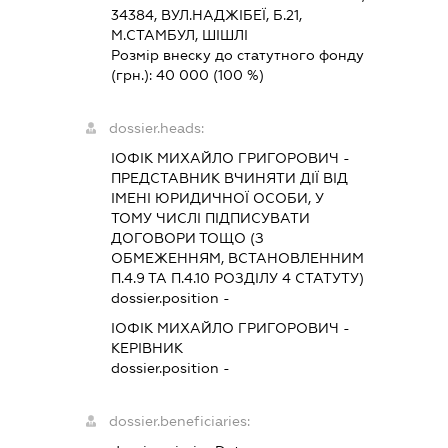
34384, ВУЛ.НАДЖІБЕЇ, Б.21,
М.СТАМБУЛ, ШІШЛІ
Розмір внеску до статутного фонду
(грн.):
40 000
(100 %)
dossier.heads:
ІОФІК МИХАЙЛО ГРИГОРОВИЧ
-
ПРЕДСТАВНИК
ВЧИНЯТИ ДІЇ ВІД
ІМЕНІ ЮРИДИЧНОЇ ОСОБИ, У
ТОМУ ЧИСЛІ ПІДПИСУВАТИ
ДОГОВОРИ ТОЩО (З
ОБМЕЖЕННЯМ, ВСТАНОВЛЕННИМ
П.4.9 ТА П.4.10 РОЗДІЛУ 4 СТАТУТУ)
dossier.position -
ІОФІК МИХАЙЛО ГРИГОРОВИЧ
-
КЕРІВНИК
dossier.position -
dossier.beneficiaries: