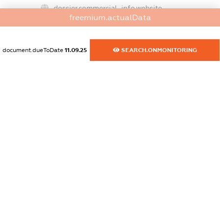
dossier.commercial_info.website
freemium.actualData
XXXXXXXXXX
dossier.commercial_info.activity
document.dueToDate
11.09.25
SEARCH.ONMONITORING
XXXXXXXXXX
freemium.exampleText_1
freemium.exampleText_2
freemium.anonymousPerSearch2
FREEMIUM.DETAILS
FREEMIUM.REGISTER