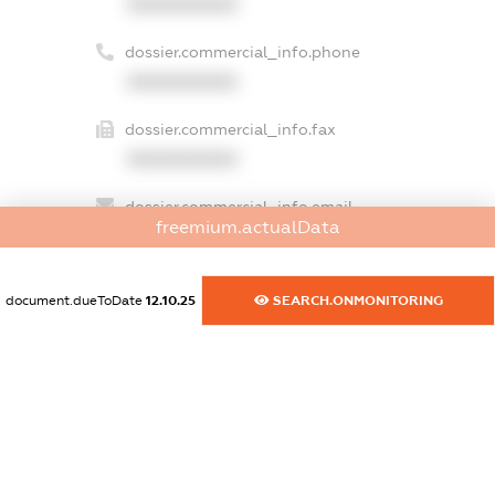
XXXXXXXXXX
dossier.commercial_info.phone
XXXXXXXXXX
dossier.commercial_info.fax
XXXXXXXXXX
dossier.commercial_info.email
freemium.actualData
XXXXXXXXXX
dossier.commercial_info.website
document.dueToDate
12.10.25
SEARCH.ONMONITORING
XXXXXXXXXX
dossier.commercial_info.activity
XXXXXXXXXX
freemium.exampleText_1