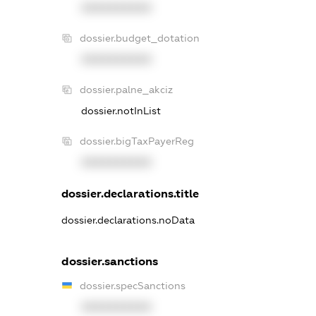
XXXXXXXXXX
dossier.budget_dotation
XXXXXXXXXX
dossier.palne_akciz
dossier.notInList
dossier.bigTaxPayerReg
XXXXXXXXXX
dossier.declarations.title
dossier.declarations.noData
dossier.sanctions
dossier.specSanctions
XXXXXXXXXX