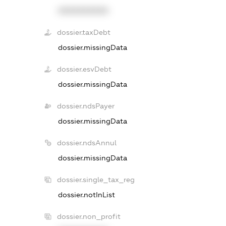
XXXXXXXXXX
dossier.taxDebt
dossier.missingData
dossier.esvDebt
dossier.missingData
dossier.ndsPayer
dossier.missingData
dossier.ndsAnnul
dossier.missingData
dossier.single_tax_reg
dossier.notInList
dossier.non_profit