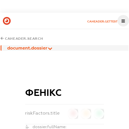
CAHEADER.GETTEST
CAHEADER.SEARCH
document.dossier
ФЕНІКС
riskFactors.title
0
0
0
dossier.fullName: