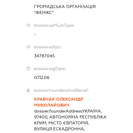
ГРОМАДСЬКА ОРГАНІЗАЦІЯ
"ФЕНІКС"
dossier.opfSubType:
-
dossier.edrpo:
34787045
dossier.regDate:
07.12.06
dossier.foundersAndBenef:
КРАВЧАК ОЛЕКСАНДР
МИКОЛАЙОВИЧ
dossier.founderAddress
УКРАЇНА,
97400, АВТОНОМНА РЕСПУБЛІКА
КРИМ, МІСТО ЄВПАТОРІЯ,
ВУЛИЦЯ ЕСКАДРОННА,