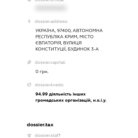
XXXXXXXXXX
dossier.address:
УКРАЇНА, 97400, АВТОНОМНА
РЕСПУБЛІКА КРИМ, МІСТО
ЄВПАТОРІЯ, ВУЛИЦЯ
КОНСТИТУЦІЇ, БУДИНОК 3-А
dossier.capital:
0 грн.
dossier.kveds:
94.99
діяльність інших
громадських організацій, н.в.і.у.
dossier.tax
dossier.staff