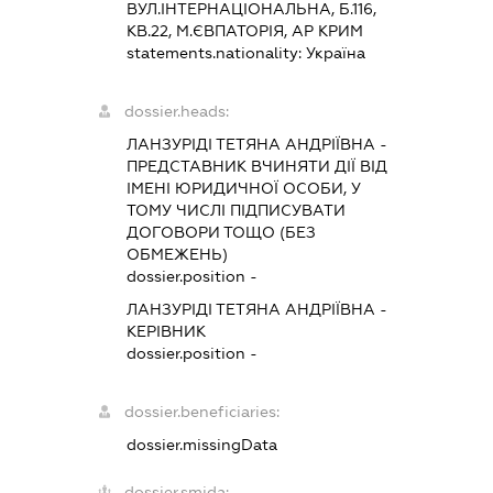
ВУЛ.ІНТЕРНАЦІОНАЛЬНА, Б.116,
КВ.22, М.ЄВПАТОРІЯ, АР КРИМ
statements.nationality:
Україна
dossier.heads:
ЛАНЗУРІДІ ТЕТЯНА АНДРІЇВНА
-
ПРЕДСТАВНИК
ВЧИНЯТИ ДІЇ ВІД
ІМЕНІ ЮРИДИЧНОЇ ОСОБИ, У
ТОМУ ЧИСЛІ ПІДПИСУВАТИ
ДОГОВОРИ ТОЩО (БЕЗ
ОБМЕЖЕНЬ)
dossier.position -
ЛАНЗУРІДІ ТЕТЯНА АНДРІЇВНА
-
КЕРІВНИК
dossier.position -
dossier.beneficiaries:
dossier.missingData
dossier.smida: