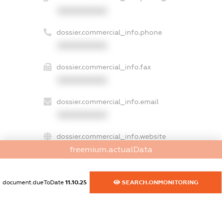
XXXXXXXXXX
dossier.commercial_info.phone
XXXXXXXXXX
dossier.commercial_info.fax
XXXXXXXXXX
dossier.commercial_info.email
XXXXXXXXXX
dossier.commercial_info.website
freemium.actualData
XXXXXXXXXX
dossier.commercial_info.activity
document.dueToDate
11.10.25
SEARCH.ONMONITORING
XXXXXXXXXX