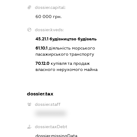
dossier.capital:
60 000 грн.
dossier.kveds:
45.21.1
будівництво будівель
61.10.1
діяльність морського
пасажирського транспорту
70.12.0
купівля та продаж
власного нерухомого майна
dossier.tax
dossier.staff
XXXXXXXXXX
dossier.taxDebt
dossier.missingData