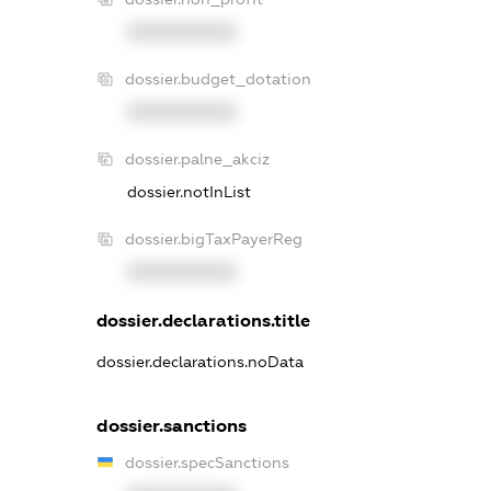
XXXXXXXXXX
dossier.budget_dotation
XXXXXXXXXX
dossier.palne_akciz
dossier.notInList
dossier.bigTaxPayerReg
XXXXXXXXXX
dossier.declarations.title
dossier.declarations.noData
dossier.sanctions
dossier.specSanctions