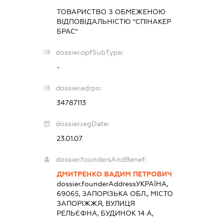
ТОВАРИСТВО З ОБМЕЖЕНОЮ
ВІДПОВІДАЛЬНІСТЮ "СПІНАКЕР
БРАС"
dossier.opfSubType:
-
dossier.edrpo:
34787113
dossier.regDate:
23.01.07
dossier.foundersAndBenef:
ДМИТРЕНКО ВАДИМ ПЕТРОВИЧ
dossier.founderAddress
УКРАЇНА,
69065, ЗАПОРІЗЬКА ОБЛ., МІСТО
ЗАПОРІЖЖЯ, ВУЛИЦЯ
РЕЛЬЄФНА, БУДИНОК 14 А,