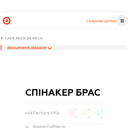
CAHEADER.GETTEST
CAHEADER.SEARCH
document.dossier
СПІНАКЕР БРАС
riskFactors.title
0
0
0
dossier.fullName: