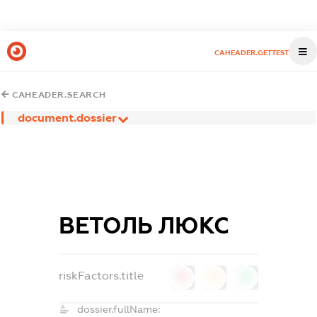
CAHEADER.GETTEST
CAHEADER.SEARCH
document.dossier
ВЕТОЛЬ ЛЮКС
riskFactors.title
0
0
0
dossier.fullName: