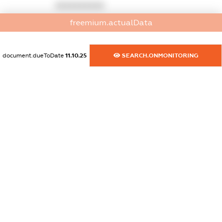
XXXXXXXXXX
freemium.actualData
dossier.commercial_info.website
XXXXXXXXXX
document.dueToDate
11.10.25
SEARCH.ONMONITORING
dossier.commercial_info.activity
XXXXXXXXXX
freemium.exampleText_1
freemium.exampleText_2
freemium.anonymousPerSearch2
FREEMIUM.DETAILS
FREEMIUM.REGISTER