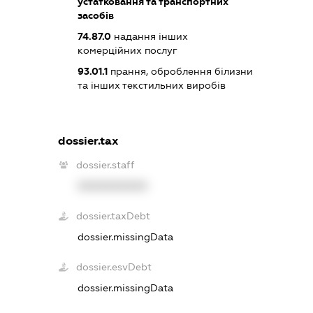
устатковання та транспортних
засобів
74.87.0
надання інших
комерційних послуг
93.01.1
прання, оброблення білизни
та інших текстильних виробів
dossier.tax
dossier.staff
XXXXXXXXXX
dossier.taxDebt
dossier.missingData
dossier.esvDebt
dossier.missingData