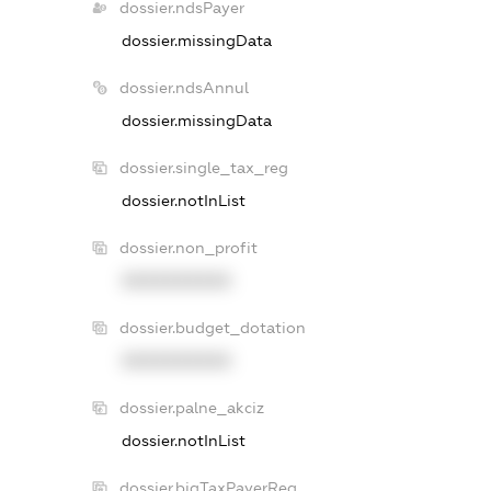
dossier.ndsPayer
dossier.missingData
dossier.ndsAnnul
dossier.missingData
dossier.single_tax_reg
dossier.notInList
dossier.non_profit
XXXXXXXXXX
dossier.budget_dotation
XXXXXXXXXX
dossier.palne_akciz
dossier.notInList
dossier.bigTaxPayerReg