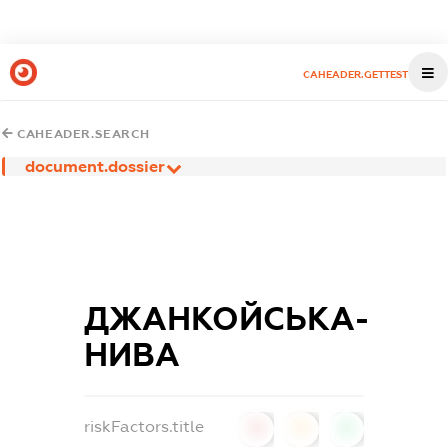
CAHEADER.GETTEST
CAHEADER.SEARCH
document.dossier
ДЖАНКОЙСЬКА-
НИВА
riskFactors.title
0
0
0