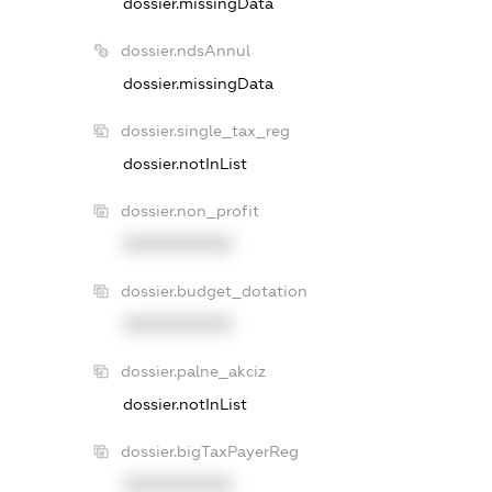
dossier.missingData
dossier.ndsAnnul
dossier.missingData
dossier.single_tax_reg
dossier.notInList
dossier.non_profit
XXXXXXXXXX
dossier.budget_dotation
XXXXXXXXXX
dossier.palne_akciz
dossier.notInList
dossier.bigTaxPayerReg
XXXXXXXXXX