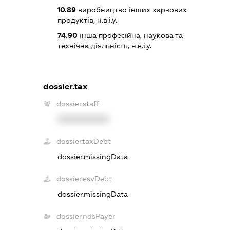
10.89
виробництво інших харчових
продуктів, н.в.і.у.
74.90
інша професійна, наукова та
технічна діяльність, н.в.і.у.
dossier.tax
dossier.staff
XXXXXXXXXX
dossier.taxDebt
dossier.missingData
dossier.esvDebt
dossier.missingData
dossier.ndsPayer