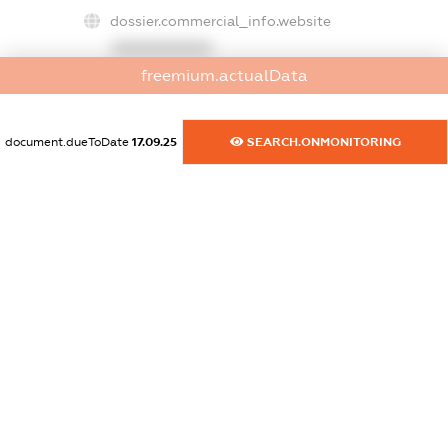
dossier.commercial_info.website
XXXXXXXXXX
freemium.actualData
dossier.commercial_info.activity
XXXXXXXXXX
document.dueToDate
17.09.25
SEARCH.ONMONITORING
freemium.exampleText_1
freemium.exampleText_2
freemium.anonymousPerSearch2
FREEMIUM.DETAILS
FREEMIUM.REGISTER