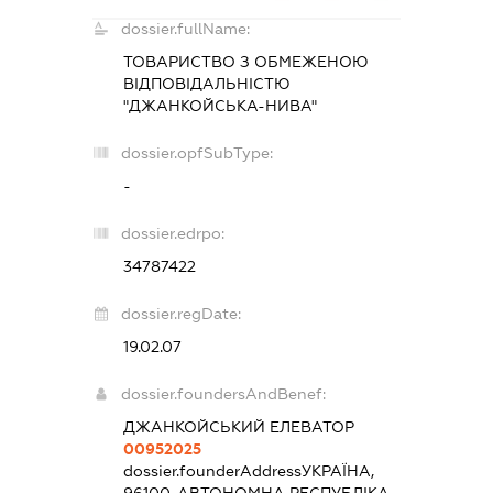
dossier.fullName:
ТОВАРИСТВО З ОБМЕЖЕНОЮ
ВІДПОВІДАЛЬНІСТЮ
"ДЖАНКОЙСЬКА-НИВА"
dossier.opfSubType:
-
dossier.edrpo:
34787422
dossier.regDate:
19.02.07
dossier.foundersAndBenef:
ДЖАНКОЙСЬКИЙ ЕЛЕВАТОР
00952025
dossier.founderAddress
УКРАЇНА,
96100, АВТОНОМНА РЕСПУБЛІКА