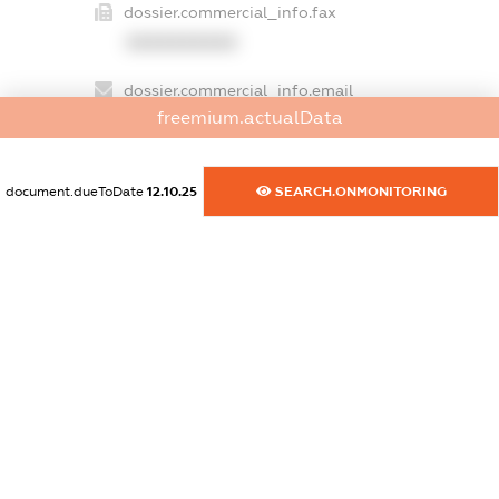
dossier.commercial_info.fax
XXXXXXXXXX
dossier.commercial_info.email
freemium.actualData
XXXXXXXXXX
dossier.commercial_info.website
document.dueToDate
12.10.25
SEARCH.ONMONITORING
XXXXXXXXXX
dossier.commercial_info.activity
XXXXXXXXXX
freemium.exampleText_1
freemium.exampleText_2
freemium.anonymousPerSearch2
FREEMIUM.DETAILS
FREEMIUM.REGISTER