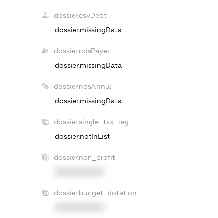
dossier.esvDebt
dossier.missingData
dossier.ndsPayer
dossier.missingData
dossier.ndsAnnul
dossier.missingData
dossier.single_tax_reg
dossier.notInList
dossier.non_profit
XXXXXXXXXX
dossier.budget_dotation
XXXXXXXXXX