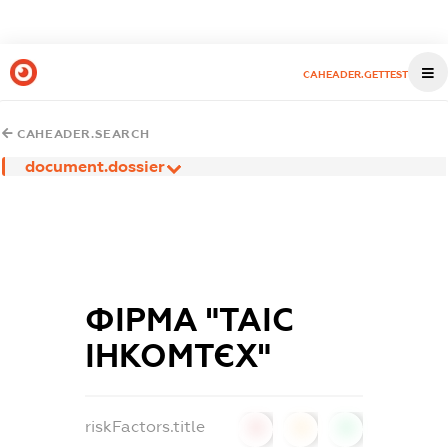
CAHEADER.GETTEST
CAHEADER.SEARCH
document.dossier
ФІРМА "ТАІС
ІНКОМТЄХ"
riskFactors.title
0
0
0