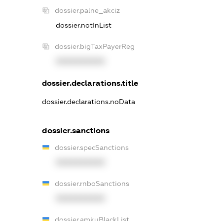
dossier.palne_akciz
dossier.notInList
dossier.bigTaxPayerReg
XXXXXXXXXX
dossier.declarations.title
dossier.declarations.noData
dossier.sanctions
dossier.specSanctions
XXXXXXXXXX
dossier.rnboSanctions
XXXXXXXXXX
dossier.amkuBlackList