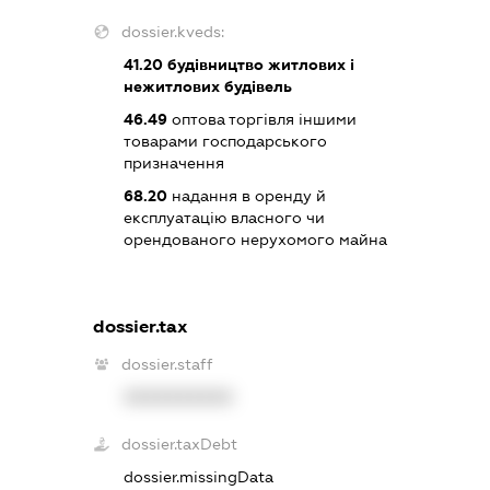
dossier.kveds:
41.20
будівництво житлових і
нежитлових будівель
46.49
оптова торгівля іншими
товарами господарського
призначення
68.20
надання в оренду й
експлуатацію власного чи
орендованого нерухомого майна
dossier.tax
dossier.staff
XXXXXXXXXX
dossier.taxDebt
dossier.missingData