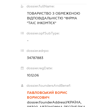
dossier.fullName:
ТОВАРИСТВО З ОБМЕЖЕНОЮ
ВІДПОВІДАЛЬНІСТЮ "ФІРМА
"ТАІС ІНКОМТЄХ"
dossier.opfSubType:
-
dossier.edrpo:
34787883
dossier.regDate:
10.12.06
dossier.foundersAndBenef:
ПАВЛОВСЬКИЙ БОРИС
БОРИСОВИЧ
dossier.founderAddress
УКРАЇНА,