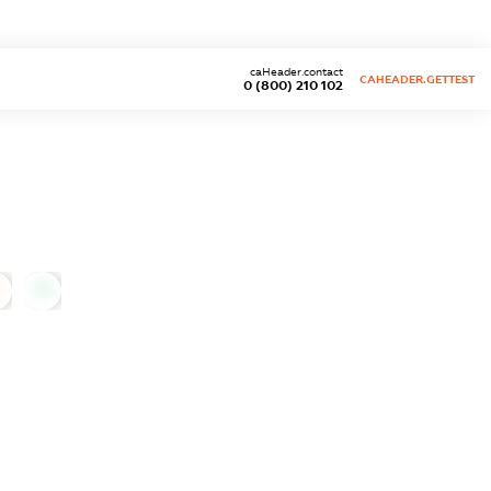
caHeader.contact
CAHEADER.GETTEST
0 (800) 210 102
0