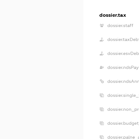
dossier.tax
dossier.staff
dossier.taxDeb
dossier.esvDeb
dossier.ndsPay
dossier.ndsAn
dossier.single
dossier.non_pr
dossier.budge
dossier.palne_