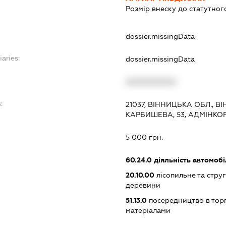
Розмір внеску до статутног
dossier.missingData
iaries:
dossier.missingData
XXXXXXXXXX
:
21037, ВІННИЦЬКА ОБЛ., 
КАРБИШЕВА, 53, АДМІНКОР
5 000 грн.
60.24.0
діяльність автомоб
20.10.00
лісопильне та стру
деревини
51.13.0
посередництво в торг
матеріалами