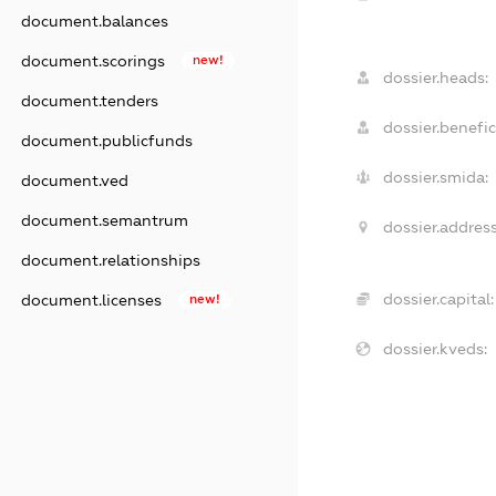
document.balances
document.scorings
new!
dossier.heads:
document.tenders
dossier.benefic
document.publicfunds
dossier.smida:
document.ved
document.semantrum
dossier.address
document.relationships
dossier.capital:
document.licenses
new!
dossier.kveds: