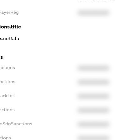
xPayerReg
XXXXXXXXXX
ons.title
ns.noData
ns
nctions
XXXXXXXXXX
nctions
XXXXXXXXXX
ackList
XXXXXXXXXX
nctions
XXXXXXXXXX
onSdnSanctions
XXXXXXXXXX
tions
XXXXXXXXXX