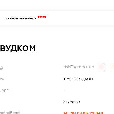
BETA
CAHEADER.PERSSEARCH
-ВУДКОМ
riskFactors.title
0
0
me:
ТРАНС-ВУДКОМ
Type:
-
34788159
ersAndBenef:
АГІРЛАР АКБДУЛЛАХ