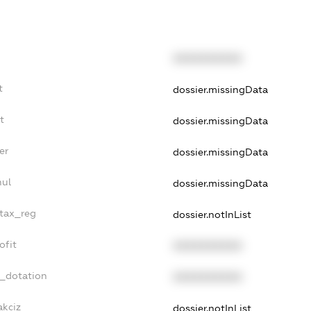
XXXXXXXXXX
t
dossier.missingData
t
dossier.missingData
er
dossier.missingData
nul
dossier.missingData
_tax_reg
dossier.notInList
ofit
XXXXXXXXXX
t_dotation
XXXXXXXXXX
akciz
dossier.notInList