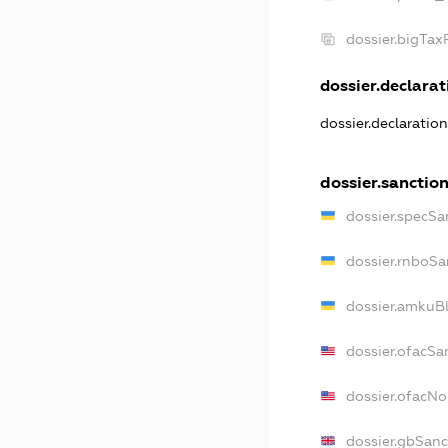
dossier.bigTa
dossier.declarati
dossier.declaratio
dossier.sanctio
dossier.specSa
dossier.rnboSa
dossier.amkuBl
dossier.ofacSa
dossier.ofacN
dossier.gbSanc