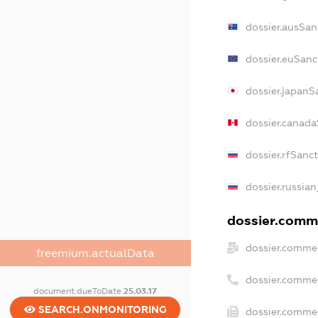
dossier.ausSan
dossier.euSanc
dossier.japanS
dossier.canad
dossier.rfSanc
dossier.russian
dossier.comme
dossier.commer
freemium.actualData
dossier.comme
document.dueToDate
25.03.17
SEARCH.ONMONITORING
dossier.commer