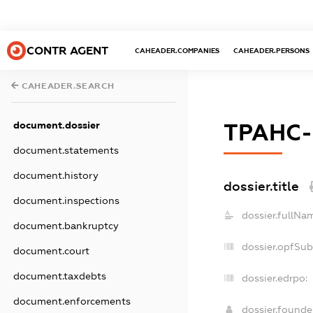
CONTR AGENT
CAHEADER.COMPANIES
CAHEADER.PERSONS
CAHEADER.SEARCH
document.dossier
ТРАНС
document.statements
document.history
dossier.title
document.inspections
dossier.fullNa
document.bankruptcy
dossier.opfSub
document.court
document.taxdebts
dossier.edrpo:
document.enforcements
dossier.found