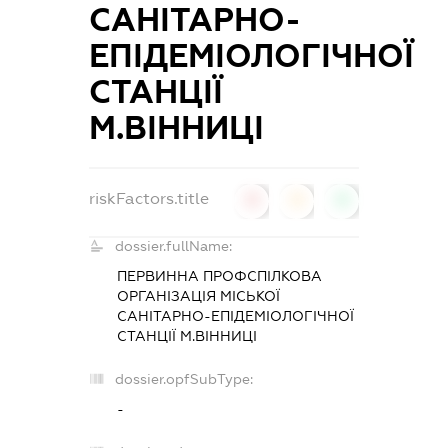
САНІТАРНО-
ЕПІДЕМІОЛОГІЧНОЇ
СТАНЦІЇ
М.ВІННИЦІ
riskFactors.title
0
0
0
dossier.fullName:
ПЕРВИННА ПРОФСПІЛКОВА
ОРГАНІЗАЦІЯ МІСЬКОЇ
САНІТАРНО-ЕПІДЕМІОЛОГІЧНОЇ
СТАНЦІЇ М.ВІННИЦІ
dossier.opfSubType:
-