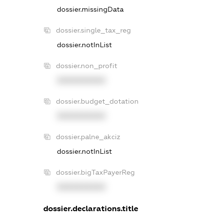
dossier.missingData
dossier.single_tax_reg
dossier.notInList
dossier.non_profit
XXXXXXXXXX
dossier.budget_dotation
XXXXXXXXXX
dossier.palne_akciz
dossier.notInList
dossier.bigTaxPayerReg
XXXXXXXXXX
dossier.declarations.title