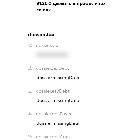
91.20.0
діяльність професійних
спілок
dossier.tax
dossier.staff
XXXXXXXXXX
dossier.taxDebt
dossier.missingData
dossier.esvDebt
dossier.missingData
dossier.ndsPayer
dossier.missingData
dossier.ndsAnnul