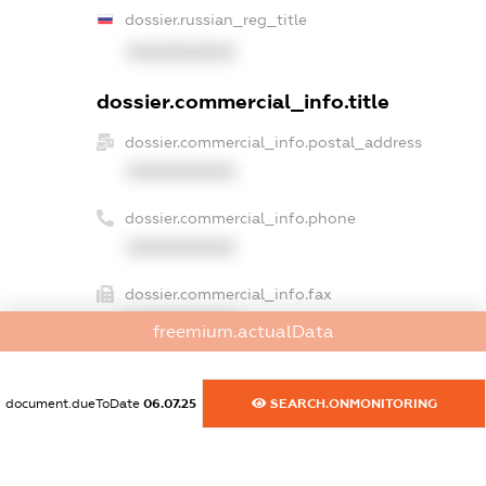
dossier.russian_reg_title
XXXXXXXXXX
dossier.commercial_info.title
dossier.commercial_info.postal_address
XXXXXXXXXX
dossier.commercial_info.phone
XXXXXXXXXX
dossier.commercial_info.fax
XXXXXXXXXX
freemium.actualData
dossier.commercial_info.email
XXXXXXXXXX
document.dueToDate
06.07.25
SEARCH.ONMONITORING
dossier.commercial_info.website
XXXXXXXXXX