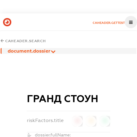
CAHEADER.GETTEST
CAHEADER.SEARCH
document.dossier
ГРАНД СТОУН
riskFactors.title
0
0
0
dossier.fullName: