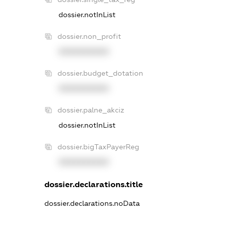
dossier.notInList
dossier.non_profit
XXXXXXXXXX
dossier.budget_dotation
XXXXXXXXXX
dossier.palne_akciz
dossier.notInList
dossier.bigTaxPayerReg
XXXXXXXXXX
dossier.declarations.title
dossier.declarations.noData