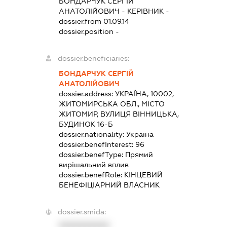
БОНДАРЧУК СЕРГІЙ
АНАТОЛІЙОВИЧ
-
КЕРІВНИК
-
dossier.from 01.09.14
dossier.position -
dossier.beneficiaries:
БОНДАРЧУК СЕРГІЙ
АНАТОЛІЙОВИЧ
dossier.address:
УКРАЇНА, 10002,
ЖИТОМИРСЬКА ОБЛ., МІСТО
ЖИТОМИР, ВУЛИЦЯ ВІННИЦЬКА,
БУДИНОК 16-Б
dossier.nationality:
Україна
dossier.benefInterest:
96
dossier.benefType:
Прямий
вирішальний вплив
dossier.benefRole:
КІНЦЕВИЙ
БЕНЕФІЦІАРНИЙ ВЛАСНИК
dossier.smida:
XXXXXXXXXX