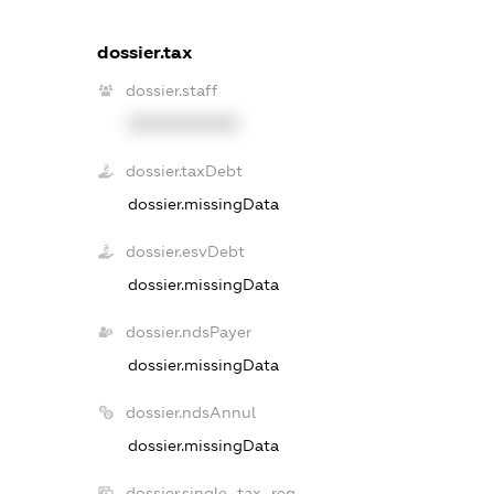
dossier.tax
dossier.staff
XXXXXXXXXX
dossier.taxDebt
dossier.missingData
dossier.esvDebt
dossier.missingData
dossier.ndsPayer
dossier.missingData
dossier.ndsAnnul
dossier.missingData
dossier.single_tax_reg