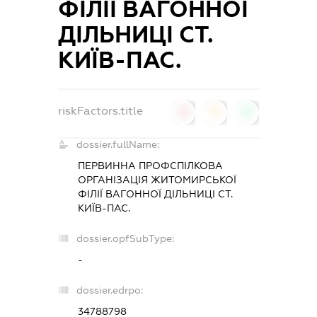
ФІЛІЇ ВАГОННОЇ
ДІЛЬНИЦІ СТ.
КИЇВ-ПАС.
riskFactors.title
0
0
0
dossier.fullName:
ПЕРВИННА ПРОФСПІЛКОВА
ОРГАНІЗАЦІЯ ЖИТОМИРСЬКОЇ
ФІЛІЇ ВАГОННОЇ ДІЛЬНИЦІ СТ.
КИЇВ-ПАС.
dossier.opfSubType:
-
dossier.edrpo:
34788798