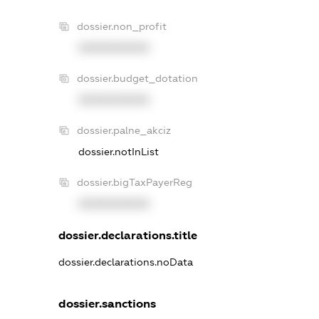
dossier.non_profit
XXXXXXXXXX
dossier.budget_dotation
XXXXXXXXXX
dossier.palne_akciz
dossier.notInList
dossier.bigTaxPayerReg
XXXXXXXXXX
dossier.declarations.title
dossier.declarations.noData
dossier.sanctions