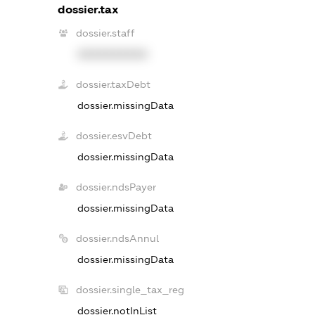
dossier.tax
dossier.staff
XXXXXXXXXX
dossier.taxDebt
dossier.missingData
dossier.esvDebt
dossier.missingData
dossier.ndsPayer
dossier.missingData
dossier.ndsAnnul
dossier.missingData
dossier.single_tax_reg
dossier.notInList