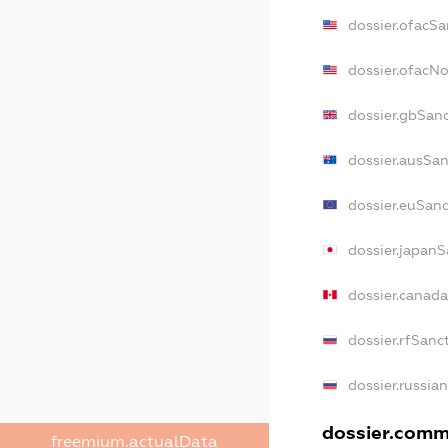
dossier.ofacSa
dossier.ofacN
dossier.gbSan
dossier.ausSan
dossier.euSanc
dossier.japanS
dossier.canad
dossier.rfSanc
dossier.russia
dossier.comme
freemium.actualData