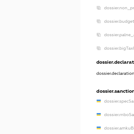
dossier.non_pr
dossier.budge
dossier.palne_
dossier.bigTa
dossier.declarat
dossier.declaratio
dossier.sanctio
dossier.specSa
dossier.rnboS
dossier.amkuB