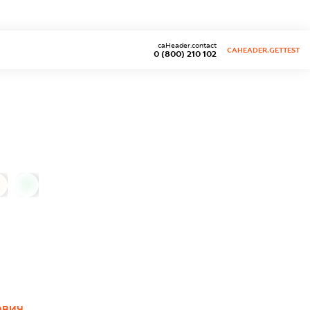
caHeader.contact
CAHEADER.GETTEST
0 (800) 210 102
0
ОВИЧ