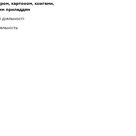
ером, картоном, книгами,
ким приладдям
 діяльності
яльність