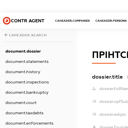
CONTR AGENT
CAHEADER.COMPANIES
CAHEADER.PERSONS
CAHEADER.SEARCH
document.dossier
ПРІНТС
document.statements
document.history
dossier.title
document.inspections
dossier.fullNa
document.bankruptcy
dossier.opfSu
document.court
document.taxdebts
dossier.edrpo:
document.enforcements
dossier.found