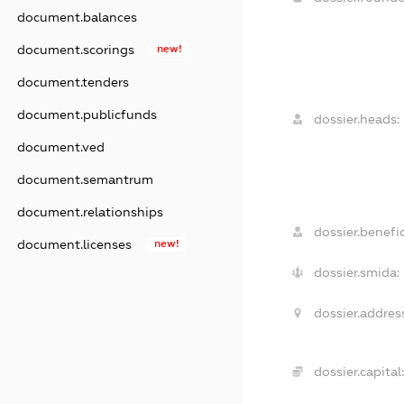
document.balances
document.scorings
new!
document.tenders
document.publicfunds
dossier.heads:
document.ved
document.semantrum
document.relationships
dossier.benefic
document.licenses
new!
dossier.smida:
dossier.addres
dossier.capital: