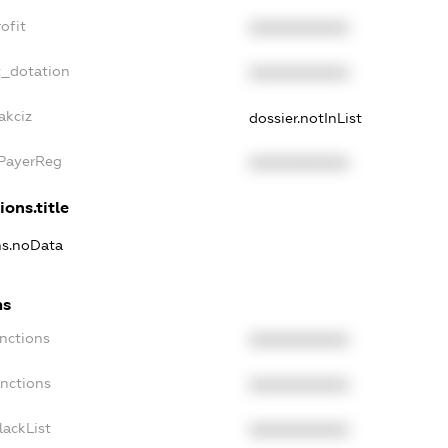
ofit
XXXXXXXXXX
t_dotation
XXXXXXXXXX
akciz
dossier.notInList
xPayerReg
XXXXXXXXXX
ions.title
ns.noData
ns
nctions
XXXXXXXXXX
anctions
XXXXXXXXXX
lackList
XXXXXXXXXX