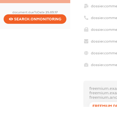
dossier.comme
document.dueToDate
25.03.17
dossier.comme
SEARCH.ONMONITORING
dossier.commer
dossier.commer
dossier.commer
dossier.commer
freemium.exa
freemium.ex
freemium.an
FREEMIUM.D