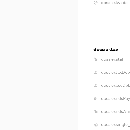
dossier.kveds:
dossier.tax
dossier.staff
dossier.taxDeb
dossier.esvDe
dossier.ndsPay
dossier.ndsAn
dossier.single