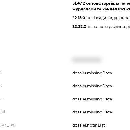
51.47.2
оптова торгівля пап
журналами та канцелярсь
22.15.0
інші види видавничої
22.22.0
інша поліграфічна ді
XXXXXXXXXX
t
dossier.missingData
bt
dossier.missingData
er
dossier.missingData
nul
dossier.missingData
_tax_reg
dossier.notInList