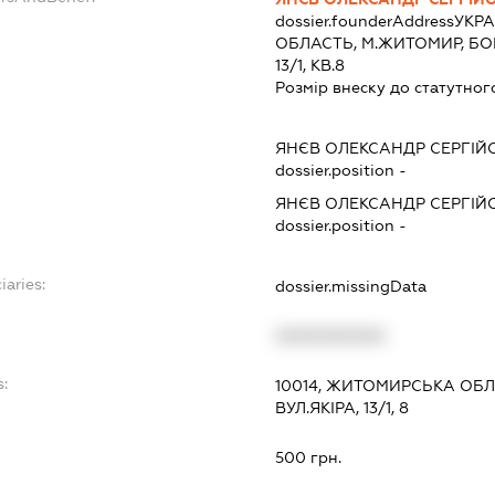
dossier.founderAddress
УКРА
ОБЛАСТЬ, М.ЖИТОМИР, БОГУ
13/1, КВ.8
Розмір внеску до статутног
ЯНЄВ ОЛЕКСАНДР СЕРГІЙ
dossier.position -
ЯНЄВ ОЛЕКСАНДР СЕРГІЙ
dossier.position -
iaries:
dossier.missingData
XXXXXXXXXX
s:
10014, ЖИТОМИРСЬКА ОБЛ
ВУЛ.ЯКІРА, 13/1, 8
500 грн.