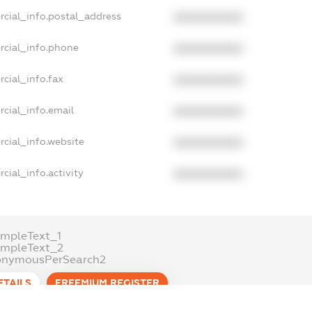
rcial_info.postal_address
XXXXXXXXXX
rcial_info.phone
XXXXXXXXXX
cial_info.fax
XXXXXXXXXX
cial_info.email
XXXXXXXXXX
cial_info.website
XXXXXXXXXX
cial_info.activity
XXXXXXXXXX
mpleText_1
ampleText_2
onymousPerSearch2
ETAILS
FREEMIUM.REGISTER