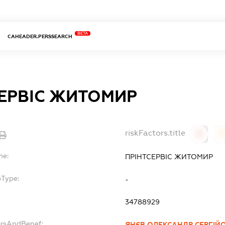
BETA
CAHEADER.PERSSEARCH
ЕРВІС ЖИТОМИР
riskFactors.title
0
0
me:
ПРІНТСЕРВІС ЖИТОМИР
bType:
-
34788929
ersAndBenef:
ЯНЄВ ОЛЕКСАНДР СЕРГІЙ