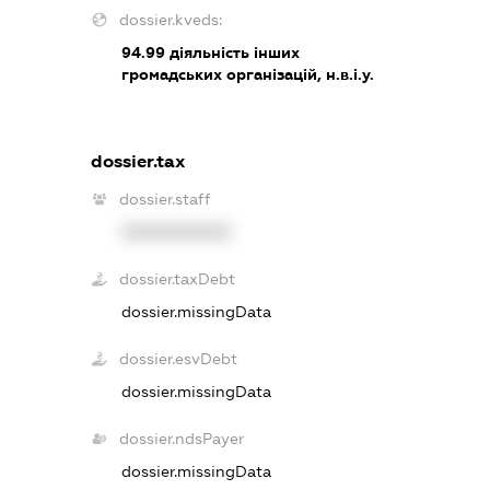
dossier.kveds:
94.99
діяльність інших
громадських організацій, н.в.і.у.
dossier.tax
dossier.staff
XXXXXXXXXX
dossier.taxDebt
dossier.missingData
dossier.esvDebt
dossier.missingData
dossier.ndsPayer
dossier.missingData