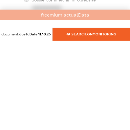
dossier.commercial_info.website
XXXXXXXXXX
freemium.actualData
dossier.commercial_info.activity
XXXXXXXXXX
document.dueToDate
11.10.25
SEARCH.ONMONITORING
freemium.exampleText_1
freemium.exampleText_2
freemium.anonymousPerSearch2
FREEMIUM.DETAILS
FREEMIUM.REGISTER