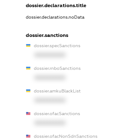
dossier.declarations.title
dossier.declarations.noData
dossier.sanctions
dossier.specSanctions
XXXXXXXXXX
dossier.rnboSanctions
XXXXXXXXXX
dossier.amkuBlackList
XXXXXXXXXX
dossier.ofacSanctions
XXXXXXXXXX
dossier.ofacNonSdnSanctions