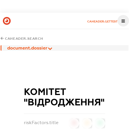
CAHEADER.GETTEST
CAHEADER.SEARCH
document.dossier
КОМІТЕТ
"ВІДРОДЖЕННЯ"
riskFactors.title
0
0
0