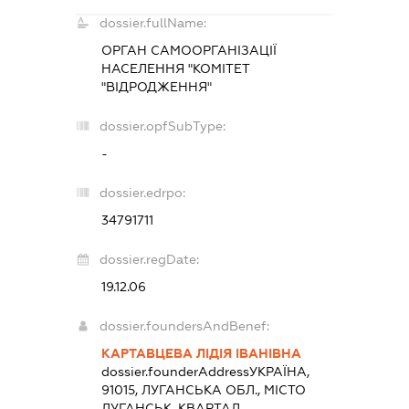
dossier.fullName:
ОРГАН САМООРГАНІЗАЦІЇ
НАСЕЛЕННЯ "КОМІТЕТ
"ВІДРОДЖЕННЯ"
dossier.opfSubType:
-
dossier.edrpo:
34791711
dossier.regDate:
19.12.06
dossier.foundersAndBenef:
КАРТАВЦЕВА ЛІДІЯ ІВАНІВНА
dossier.founderAddress
УКРАЇНА,
91015, ЛУГАНСЬКА ОБЛ., МІСТО
ЛУГАНСЬК, КВАРТАЛ