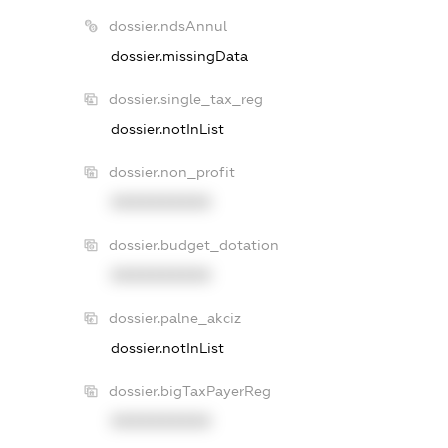
dossier.ndsAnnul
dossier.missingData
dossier.single_tax_reg
dossier.notInList
dossier.non_profit
XXXXXXXXXX
dossier.budget_dotation
XXXXXXXXXX
dossier.palne_akciz
dossier.notInList
dossier.bigTaxPayerReg
XXXXXXXXXX