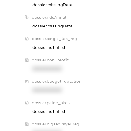
dossier.missingData
dossier.ndsAnnul
dossier.missingData
dossier.single_tax_reg
dossier.notInList
dossier.non_profit
XXXXXXXXXX
dossier.budget_dotation
XXXXXXXXXX
dossier.palne_akciz
dossier.notInList
dossier.bigTaxPayerReg