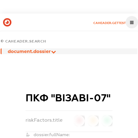
CAHEADER.GETTEST
CAHEADER.SEARCH
document.dossier
ПКФ "ВІЗАВІ-07"
riskFactors.title
0
0
0
dossier.fullName: