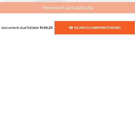
freemium.actualData
dossier.commercial_info.website
XXXXXXXXXX
document.dueToDate
11.10.25
SEARCH.ONMONITORING
dossier.commercial_info.activity
XXXXXXXXXX
freemium.exampleText_1
freemium.exampleText_2
freemium.anonymousPerSearch2
FREEMIUM.DETAILS
FREEMIUM.REGISTER