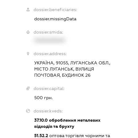
dossier.beneficiaries:
dossier.missingData
dossier.smida:
XXXXXXXXXX
dossier.address:
УКРАЇНА, 91055, ЛУГАНСЬКА ОБЛ.,
МІСТО ЛУГАНСЬК, ВУЛИЦЯ
ПОЧТОВАЯ, БУДИНОК 26
dossier.capital:
500 грн.
dossier.kveds:
37.10.0
оброблення металевих
відходів та брухту
51.52.2
оптова торгівля чорними та