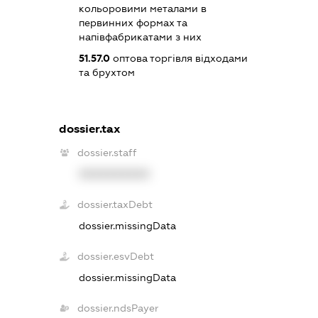
кольоровими металами в
первинних формах та
напівфабрикатами з них
51.57.0
оптова торгівля відходами
та брухтом
dossier.tax
dossier.staff
XXXXXXXXXX
dossier.taxDebt
dossier.missingData
dossier.esvDebt
dossier.missingData
dossier.ndsPayer