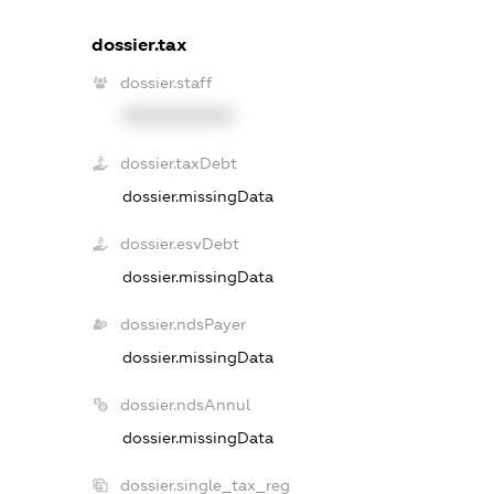
dossier.tax
dossier.staff
XXXXXXXXXX
dossier.taxDebt
dossier.missingData
dossier.esvDebt
dossier.missingData
dossier.ndsPayer
dossier.missingData
dossier.ndsAnnul
dossier.missingData
dossier.single_tax_reg