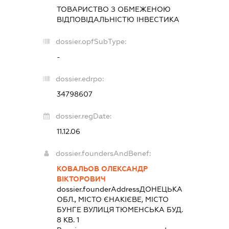
ТОВАРИСТВО З ОБМЕЖЕНОЮ
ВІДПОВІДАЛЬНІСТЮ
ІНВЕСТИКА
dossier.opfSubType:
-
dossier.edrpo:
34798607
dossier.regDate:
11.12.06
dossier.foundersAndBenef:
КОВАЛЬОВ ОЛЕКСАНДР
ВІКТОРОВИЧ
dossier.founderAddress
ДОНЕЦЬКА
ОБЛ., МІСТО ЄНАКІЄВЕ, МІСТО
БУНГЕ ВУЛИЦЯ ТЮМЕНСЬКА БУД.
8 КВ. 1