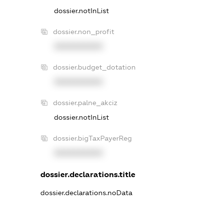
dossier.notInList
dossier.non_profit
XXXXXXXXXX
dossier.budget_dotation
XXXXXXXXXX
dossier.palne_akciz
dossier.notInList
dossier.bigTaxPayerReg
XXXXXXXXXX
dossier.declarations.title
dossier.declarations.noData