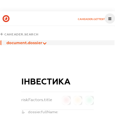
CAHEADER.GETTEST
CAHEADER.SEARCH
document.dossier
ІНВЕСТИКА
riskFactors.title
0
0
0
dossier.fullName: