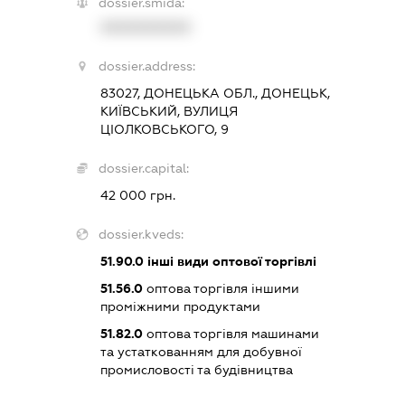
dossier.smida:
XXXXXXXXXX
dossier.address:
83027, ДОНЕЦЬКА ОБЛ., ДОНЕЦЬК,
КИЇВСЬКИЙ, ВУЛИЦЯ
ЦІОЛКОВСЬКОГО, 9
dossier.capital:
42 000 грн.
dossier.kveds:
51.90.0
інші види оптової торгівлі
51.56.0
оптова торгівля іншими
проміжними продуктами
51.82.0
оптова торгівля машинами
та устаткованням для добувної
промисловості та будівництва