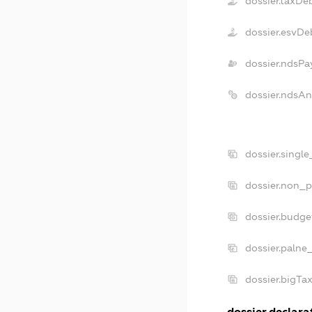
dossier.taxDe
dossier.esvDe
dossier.ndsPa
dossier.ndsA
dossier.singl
dossier.non_p
dossier.budg
dossier.palne
dossier.bigT
dossier.declarat