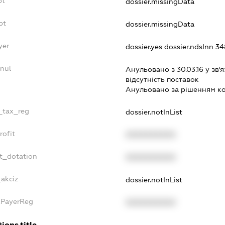
bt
dossier.missingData
bt
dossier.missingData
yer
dossier.yes
dossier.ndsInn 
nnul
Анульовано з 30.03.16 у зв'я
вiдсутнiсть поставок
Анульовано за рiшенням к
e_tax_reg
dossier.notInList
rofit
XXXXXXXXXX
et_dotation
XXXXXXXXXX
_akciz
dossier.notInList
axPayerReg
XXXXXXXXXX
ions.title