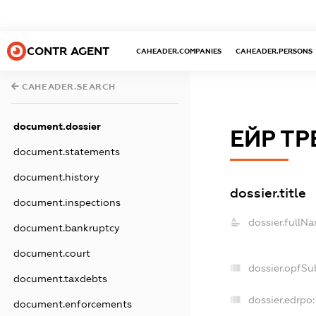
CONTR AGENT
CAHEADER.COMPANIES
CAHEADER.PERSONS
CAHEADER.SEARCH
document.dossier
ЕЙР ТР
document.statements
document.history
dossier.title
document.inspections
dossier.fullN
document.bankruptcy
document.court
dossier.opfSu
document.taxdebts
dossier.edrpo:
document.enforcements