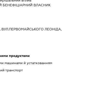
ирішальний вплив
Й БЕНЕФІЦІАРНИЙ ВЛАСНИК
ИЇВ, ВУЛ.ПЕРВОМАЙСЬКОГО ЛЕОНІДА,
чними продуктами
ими машинами й устаткованням
ий транспорт