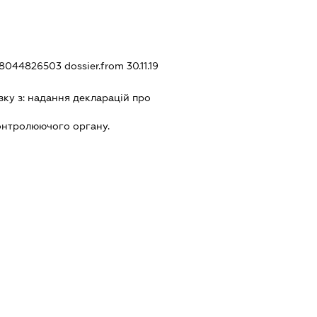
348044826503
dossier.from 30.11.19
зку з:
надання декларацiй про
онтролюючого органу.