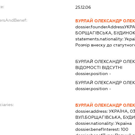
e:
25.12.06
dersAndBenef:
БУРЛАЙ ОЛЕКСАНДР ОЛЕ
dossier.founderAddress
УКРА
БОРЩАГІВСЬКА, БУДИНОК 1
statements.nationality:
Укра
Розмір внеску до статутног
БУРЛАЙ ОЛЕКСАНДР ОЛЕ
ВІДОМОСТІ ВІДСУТНІ
dossier.position -
БУРЛАЙ ОЛЕКСАНДР ОЛЕ
dossier.position -
ciaries:
БУРЛАЙ ОЛЕКСАНДР ОЛЕ
dossier.address:
УКРАЇНА, 03
ВУЛ.БОРЩАГІВСЬКА, БУДИН
dossier.nationality:
Україна
dossier.benefInterest:
100