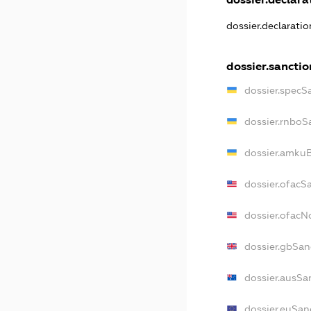
dossier.declarati
dossier.sanctio
dossier.specS
dossier.rnboS
dossier.amkuB
dossier.ofacS
dossier.ofac
dossier.gbSan
dossier.ausSa
dossier.euSan