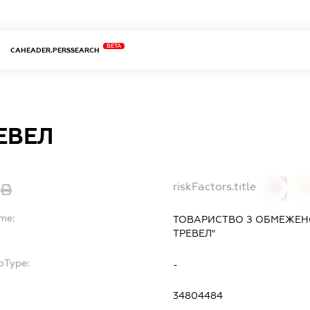
BETA
CAHEADER.PERSSEARCH
ЕВЕЛ
riskFactors.title
0
ame:
ТОВАРИСТВО З ОБМЕЖЕН
ТРЕВЕЛ"
bType:
-
34804484