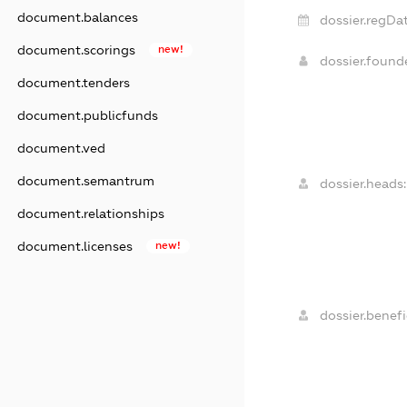
document.balances
dossier.regDat
document.scorings
new!
dossier.foun
document.tenders
document.publicfunds
document.ved
document.semantrum
dossier.heads:
document.relationships
document.licenses
new!
dossier.benefi