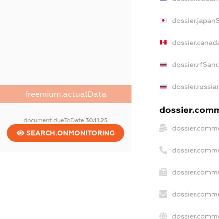
dossier.japan
dossier.canad
dossier.rfSan
dossier.russia
freemium.actualData
dossier.comme
document.dueToDate
30.11.25
dossier.comme
SEARCH.ONMONITORING
dossier.comme
dossier.comme
dossier.comme
dossier.comme