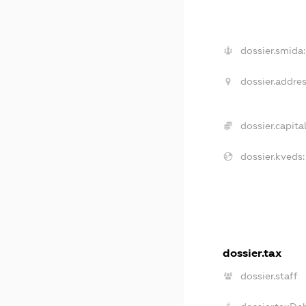
dossier.smida:
dossier.addres
dossier.capital
dossier.kveds:
dossier.tax
dossier.staff