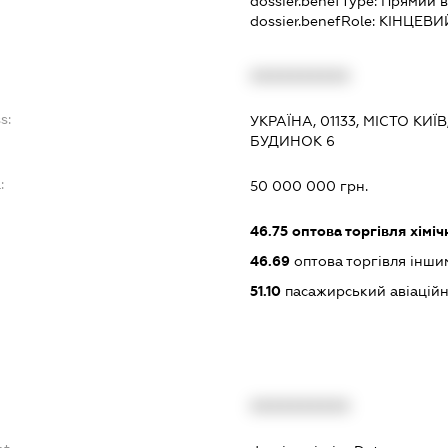
dossier.benefType:
Прямий в
dossier.benefRole:
КІНЦЕВИ
XXXXXXXXXX
s:
УКРАЇНА, 01133, МІСТО К
БУДИНОК 6
:
50 000 000 грн.
46.75
оптова торгівля хімі
46.69
оптова торгівля інш
51.10
пасажирський авіаційн
XXXXXXXXXX