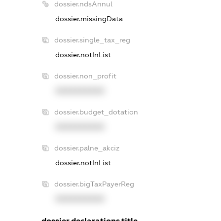
dossier.ndsAnnul
dossier.missingData
dossier.single_tax_reg
dossier.notInList
dossier.non_profit
XXXXXXXXXX
dossier.budget_dotation
XXXXXXXXXX
dossier.palne_akciz
dossier.notInList
dossier.bigTaxPayerReg
XXXXXXXXXX
dossier.declarations.title