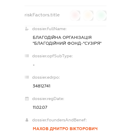
riskFactors.title
0
0
0
dossier.fullName:
БЛАГОДІЙНА ОРГАНІЗАЦІЯ
"БЛАГОДІЙНИЙ ФОНД-"СУЗІР'Я"
dossier.opfSubType:
-
dossier.edrpo:
34812741
dossier.regDate:
11.02.07
dossier.foundersAndBenef:
МАХОВ ДМИТРО ВІКТОРОВИЧ