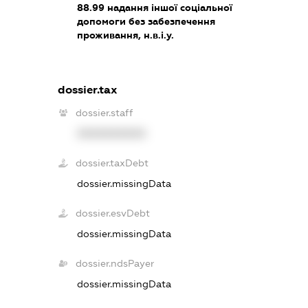
88.99
надання іншої соціальної
допомоги без забезпечення
проживання, н.в.і.у.
dossier.tax
dossier.staff
XXXXXXXXXX
dossier.taxDebt
dossier.missingData
dossier.esvDebt
dossier.missingData
dossier.ndsPayer
dossier.missingData