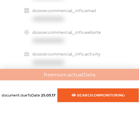
dossier.commercial_info.email
XXXXXXXXXX
dossier.commercial_info.website
XXXXXXXXXX
dossier.commercial_info.activity
XXXXXXXXXX
freemium.actualData
freemium.exampleText_1
freemium.exampleText_2
document.dueToDate
25.03.17
SEARCH.ONMONITORING
freemium.anonymousPerSearch2
FREEMIUM.DETAILS
FREEMIUM.REGISTER