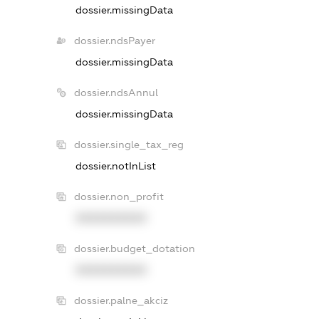
dossier.missingData
dossier.ndsPayer
dossier.missingData
dossier.ndsAnnul
dossier.missingData
dossier.single_tax_reg
dossier.notInList
dossier.non_profit
XXXXXXXXXX
dossier.budget_dotation
XXXXXXXXXX
dossier.palne_akciz