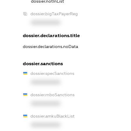
dossier.notInList
dossier.bigTaxPayerReg
XXXXXXXXXX
dossier.declarations.title
dossier.declarations.noData
dossier.sanctions
dossier.specSanctions
XXXXXXXXXX
dossier.rnboSanctions
XXXXXXXXXX
dossier.amkuBlackList
XXXXXXXXXX