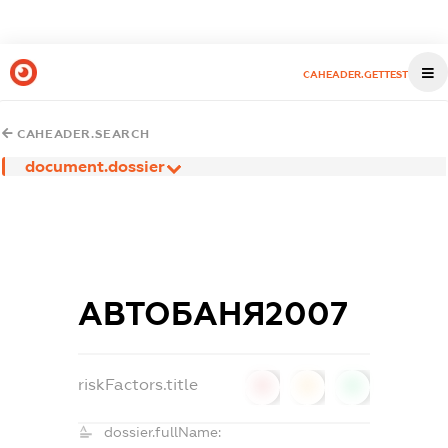
CAHEADER.GETTEST
CAHEADER.SEARCH
document.dossier
АВТОБАНЯ2007
riskFactors.title
0
0
0
dossier.fullName: