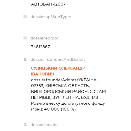
АВТОБАНЯ2007
dossier.opfSubType:
-
dossier.edrpo:
34812867
dossier.foundersAndBenef:
СУЛИЦЬКИЙ ОЛЕКСАНДР
ІВАНОВИЧ
dossier.founderAddress
УКРАЇНА,
07353, КИЇВСЬКА ОБЛАСТЬ,
ВИШГОРОДСЬКИЙ РАЙОН, С.СТАРІ
ПЕТРІВЦІ, ВУЛ. ЛЕНІНА, БУД. 178
Розмір внеску до статутного фонду
(грн.):
40 000
(100 %)
dossier.heads: