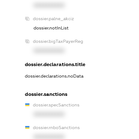
XXXXXXXXXX
dossier.palne_akciz
dossier.notInList
dossier.bigTaxPayerReg
XXXXXXXXXX
dossier.declarations.title
dossier.declarations.noData
dossier.sanctions
dossier.specSanctions
XXXXXXXXXX
dossier.rnboSanctions
XXXXXXXXXX