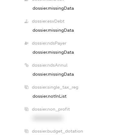
dossier.missingData
dossier.esvDebt
dossier.missingData
dossier.ndsPayer
dossier.missingData
dossier.ndsAnnul
dossier.missingData
dossier.single_tax_reg
dossier.notInList
dossier.non_profit
XXXXXXXXXX
dossier.budget_dotation