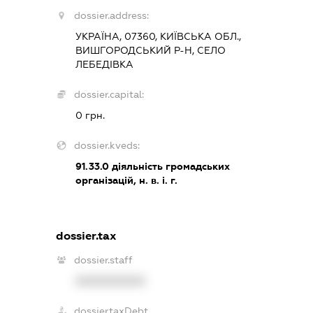
dossier.address:
УКРАЇНА, 07360, КИЇВСЬКА ОБЛ.,
ВИШГОРОДСЬКИЙ Р-Н, СЕЛО
ЛЕБЕДІВКА
dossier.capital:
0 грн.
dossier.kveds:
91.33.0
діяльність громадських
організацій, н. в. і. г.
dossier.tax
dossier.staff
XXXXXXXXXX
dossier.taxDebt