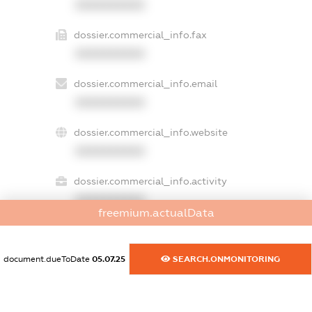
XXXXXXXXXX
dossier.commercial_info.fax
XXXXXXXXXX
dossier.commercial_info.email
XXXXXXXXXX
dossier.commercial_info.website
XXXXXXXXXX
dossier.commercial_info.activity
XXXXXXXXXX
freemium.actualData
document.dueToDate
05.07.25
SEARCH.ONMONITORING
freemium.exampleText_1
freemium.exampleText_2
freemium.anonymousPerSearch2
FREEMIUM.DETAILS