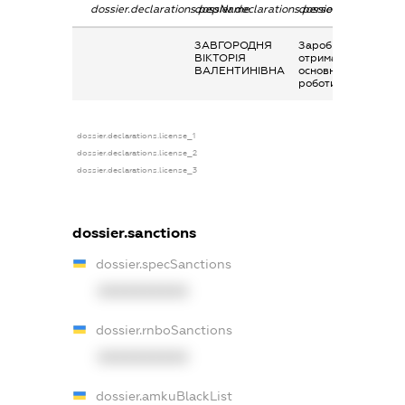
dossier.declarations.pepName
dossier.declarations.personName
dossier.declarations
ЗАВГОРОДНЯ
Заробітна плата
ВІКТОРІЯ
отримана за
ВАЛЕНТИНІВНА
основним місцем
роботи
dossier.declarations.license_1
dossier.declarations.license_2
dossier.declarations.license_3
dossier.sanctions
dossier.specSanctions
XXXXXXXXXX
dossier.rnboSanctions
XXXXXXXXXX
dossier.amkuBlackList