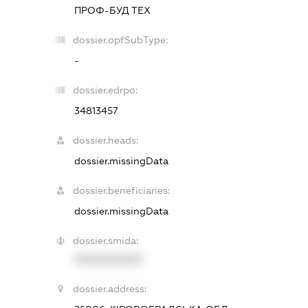
ПРОФ-БУД ТЕХ
dossier.opfSubType:
-
dossier.edrpo:
34813457
dossier.heads:
dossier.missingData
dossier.beneficiaries:
dossier.missingData
dossier.smida:
XXXXXXXXXX
dossier.address: