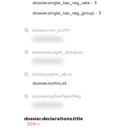
dossier.single_tax_reg_rate - 3
dossier.single_tax_reg_group - 3
dossier.non_profit
XXXXXXXXXX
dossier.budget_dotation
XXXXXXXXXX
dossier.palne_akciz
dossier.notInList
dossier.bigTaxPayerReg
XXXXXXXXXX
dossier.declarations.title
2016