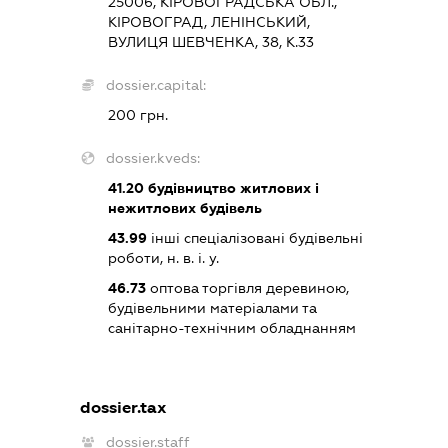
25006, КІРОВОГРАДСЬКА ОБЛ.,
КІРОВОГРАД, ЛЕНІНСЬКИЙ,
ВУЛИЦЯ ШЕВЧЕНКА, 38, К.33
dossier.capital:
200 грн.
dossier.kveds:
41.20
будівництво житлових і
нежитлових будівель
43.99
інші спеціалізовані будівельні
роботи, н. в. і. у.
46.73
оптова торгівля деревиною,
будівельними матеріалами та
санітарно-технічним обладнанням
dossier.tax
dossier.staff