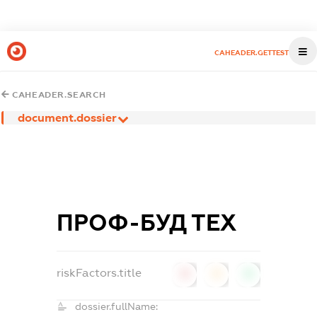
CAHEADER.GETTEST
CAHEADER.SEARCH
document.dossier
ПРОФ-БУД ТЕХ
riskFactors.title
0
0
0
dossier.fullName: