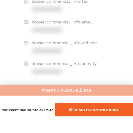
dossier.commercial_info.fax
XXXXXXXXXX
dossier.commercial_info.email
XXXXXXXXXX
dossier.commercial_info.website
XXXXXXXXXX
dossier.commercial_info.activity
XXXXXXXXXX
freemium.actualData
freemium.exampleText_1
freemium.exampleText_2
freemium.anonymousPerSearch2
document.dueToDate
25.03.17
SEARCH.ONMONITORING
FREEMIUM.DETAILS
FREEMIUM.REGISTER