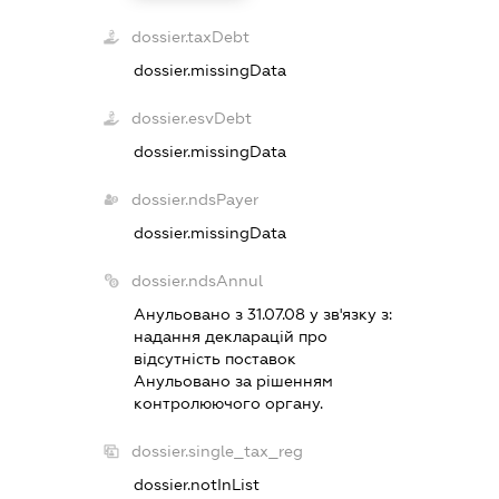
dossier.taxDebt
dossier.missingData
dossier.esvDebt
dossier.missingData
dossier.ndsPayer
dossier.missingData
dossier.ndsAnnul
Анульовано з 31.07.08 у зв'язку з:
надання декларацiй про
вiдсутнiсть поставок
Анульовано за рiшенням
контролюючого органу.
dossier.single_tax_reg
dossier.notInList