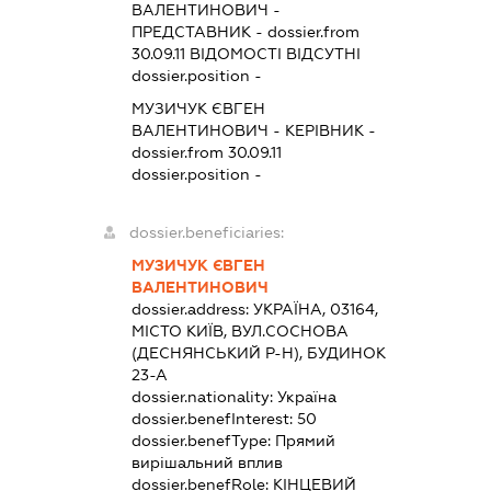
ВАЛЕНТИНОВИЧ
-
ПРЕДСТАВНИК
- dossier.from
30.09.11
ВІДОМОСТІ ВІДСУТНІ
dossier.position -
МУЗИЧУК ЄВГЕН
ВАЛЕНТИНОВИЧ
-
КЕРІВНИК
-
dossier.from 30.09.11
dossier.position -
dossier.beneficiaries:
МУЗИЧУК ЄВГЕН
ВАЛЕНТИНОВИЧ
dossier.address:
УКРАЇНА, 03164,
МІСТО КИЇВ, ВУЛ.СОСНОВА
(ДЕСНЯНСЬКИЙ Р-Н), БУДИНОК
23-А
dossier.nationality:
Україна
dossier.benefInterest:
50
dossier.benefType:
Прямий
вирішальний вплив
dossier.benefRole:
КІНЦЕВИЙ