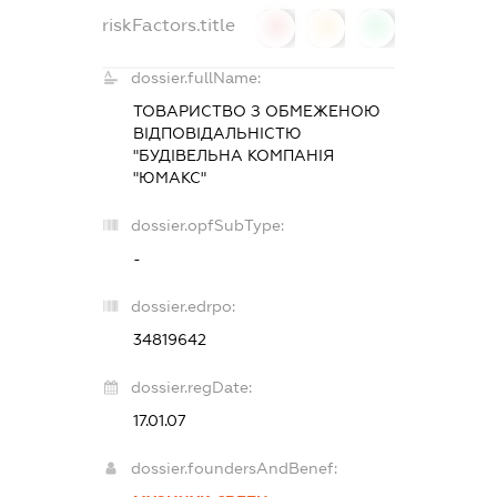
riskFactors.title
0
0
0
dossier.fullName:
ТОВАРИСТВО З ОБМЕЖЕНОЮ
ВІДПОВІДАЛЬНІСТЮ
"БУДІВЕЛЬНА КОМПАНІЯ
"ЮМАКС"
dossier.opfSubType:
-
dossier.edrpo:
34819642
dossier.regDate:
17.01.07
dossier.foundersAndBenef: