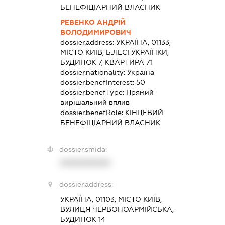
БЕНЕФІЦІАРНИЙ ВЛАСНИК
РЕВЕНКО АНДРІЙ
ВОЛОДИМИРОВИЧ
dossier.address:
УКРАЇНА, 01133,
МІСТО КИЇВ, Б.ЛЕСІ УКРАЇНКИ,
БУДИНОК 7, КВАРТИРА 71
dossier.nationality:
Україна
dossier.benefInterest:
50
dossier.benefType:
Прямий
вирішальний вплив
dossier.benefRole:
КІНЦЕВИЙ
БЕНЕФІЦІАРНИЙ ВЛАСНИК
dossier.smida:
XXXXXXXXXX
dossier.address:
УКРАЇНА, 01103, МІСТО КИЇВ,
ВУЛИЦЯ ЧЕРВОНОАРМІЙСЬКА,
БУДИНОК 14