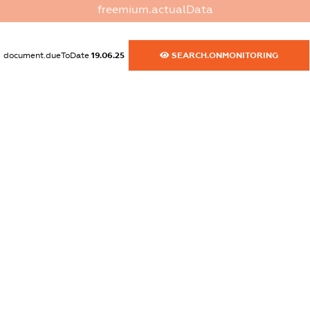
freemium.actualData
dossier.commercial_info.postal_address
XXXXXXXXXX
document.dueToDate
19.06.25
SEARCH.ONMONITORING
dossier.commercial_info.phone
XXXXXXXXXX
dossier.commercial_info.fax
XXXXXXXXXX
dossier.commercial_info.email
XXXXXXXXXX
dossier.commercial_info.website
XXXXXXXXXX
dossier.commercial_info.activity
XXXXXXXXXX