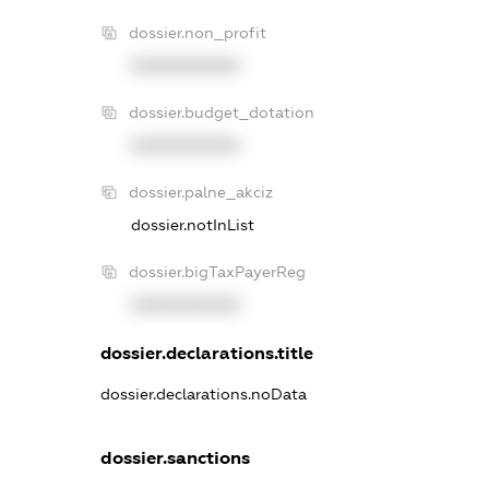
dossier.non_profit
XXXXXXXXXX
dossier.budget_dotation
XXXXXXXXXX
dossier.palne_akciz
dossier.notInList
dossier.bigTaxPayerReg
XXXXXXXXXX
dossier.declarations.title
dossier.declarations.noData
dossier.sanctions