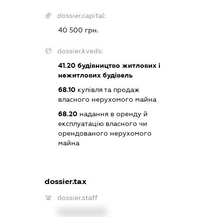
dossier.capital:
40 500 грн.
dossier.kveds:
41.20
будівництво житлових і
нежитлових будівель
68.10
купівля та продаж
власного нерухомого майна
68.20
надання в оренду й
експлуатацію власного чи
орендованого нерухомого
майна
dossier.tax
dossier.staff
XXXXXXXXXX