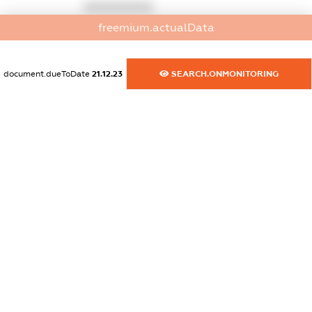
XXXXXXXXXX
freemium.actualData
dossier.commercial_info.fax
XXXXXXXXXX
document.dueToDate
21.12.23
SEARCH.ONMONITORING
dossier.commercial_info.email
XXXXXXXXXX
dossier.commercial_info.website
XXXXXXXXXX
dossier.commercial_info.activity
XXXXXXXXXX
freemium.exampleText_1
freemium.exampleText_2
freemium.anonymousPerSearch2
FREEMIUM.DETAILS