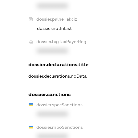
XXXXXXXXXX
dossier.palne_akciz
dossier.notInList
dossier.bigTaxPayerReg
XXXXXXXXXX
dossier.declarations.title
dossier.declarations.noData
dossier.sanctions
dossier.specSanctions
XXXXXXXXXX
dossier.rnboSanctions
XXXXXXXXXX