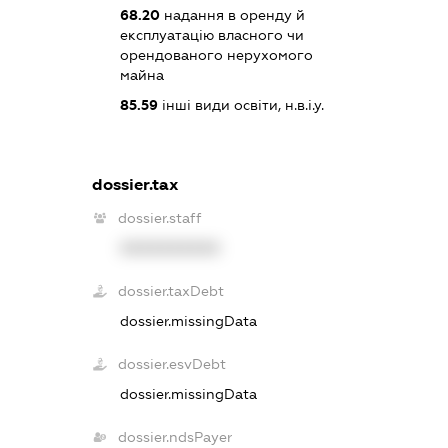
68.20
надання в оренду й
експлуатацію власного чи
орендованого нерухомого
майна
85.59
інші види освіти, н.в.і.у.
dossier.tax
dossier.staff
XXXXXXXXXX
dossier.taxDebt
dossier.missingData
dossier.esvDebt
dossier.missingData
dossier.ndsPayer