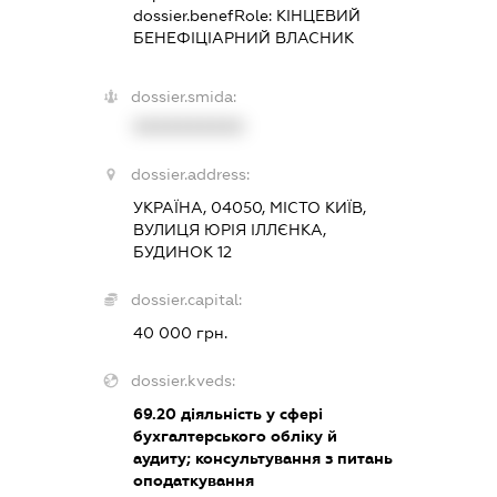
dossier.benefRole:
КІНЦЕВИЙ
БЕНЕФІЦІАРНИЙ ВЛАСНИК
dossier.smida:
XXXXXXXXXX
dossier.address:
УКРАЇНА, 04050, МІСТО КИЇВ,
ВУЛИЦЯ ЮРІЯ ІЛЛЄНКА,
БУДИНОК 12
dossier.capital:
40 000 грн.
dossier.kveds:
69.20
діяльність у сфері
бухгалтерського обліку й
аудиту; консультування з питань
оподаткування