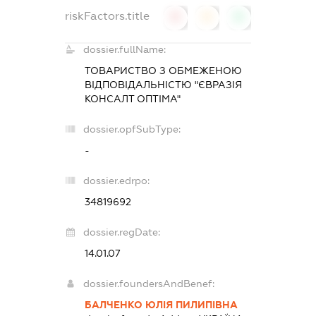
riskFactors.title
0
0
0
dossier.fullName:
ТОВАРИСТВО З ОБМЕЖЕНОЮ
ВІДПОВІДАЛЬНІСТЮ "ЄВРАЗІЯ
КОНСАЛТ ОПТІМА"
dossier.opfSubType:
-
dossier.edrpo:
34819692
dossier.regDate:
14.01.07
dossier.foundersAndBenef:
БАЛЧЕНКО ЮЛІЯ ПИЛИПІВНА