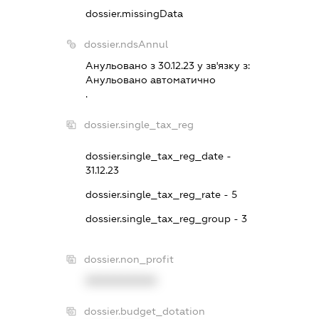
dossier.missingData
dossier.ndsAnnul
Анульовано з 30.12.23 у зв'язку з:
Анульовано автоматично
.
dossier.single_tax_reg
dossier.single_tax_reg_date -
31.12.23
dossier.single_tax_reg_rate - 5
dossier.single_tax_reg_group - 3
dossier.non_profit
XXXXXXXXXX
dossier.budget_dotation