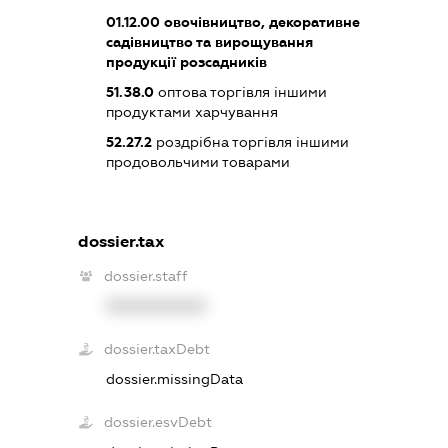
01.12.00
овочівництво, декоративне
садівництво та вирощування
продукції розсадників
51.38.0
оптова торгівля іншими
продуктами харчування
52.27.2
роздрібна торгівля іншими
продовольчими товарами
dossier.tax
dossier.staff
XXXXXXXXXX
dossier.taxDebt
dossier.missingData
dossier.esvDebt