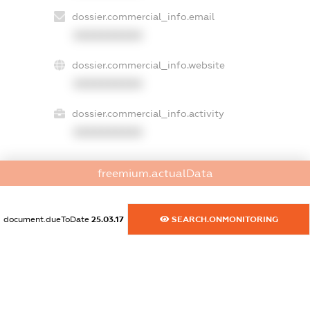
dossier.commercial_info.email
XXXXXXXXXX
dossier.commercial_info.website
XXXXXXXXXX
dossier.commercial_info.activity
XXXXXXXXXX
freemium.actualData
freemium.exampleText_1
freemium.exampleText_2
freemium.anonymousPerSearch2
document.dueToDate
25.03.17
SEARCH.ONMONITORING
FREEMIUM.DETAILS
FREEMIUM.REGISTER