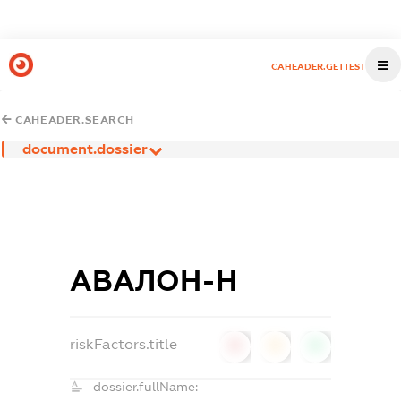
CAHEADER.GETTEST
CAHEADER.SEARCH
document.dossier
АВАЛОН-Н
riskFactors.title
0
0
0
dossier.fullName: