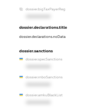
dossier.bigTaxPayerReg
XXXXXXXXXX
dossier.declarations.title
dossier.declarations.noData
dossier.sanctions
dossier.specSanctions
XXXXXXXXXX
dossier.rnboSanctions
XXXXXXXXXX
dossier.amkuBlackList
XXXXXXXXXX