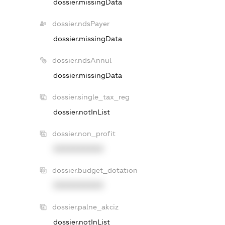
dossier.missingData
dossier.ndsPayer
dossier.missingData
dossier.ndsAnnul
dossier.missingData
dossier.single_tax_reg
dossier.notInList
dossier.non_profit
XXXXXXXXXX
dossier.budget_dotation
XXXXXXXXXX
dossier.palne_akciz
dossier.notInList