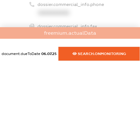
dossier.commercial_info.phone
XXXXXXXXXX
dossier.commercial_info.fax
freemium.actualData
XXXXXXXXXX
dossier.commercial_info.email
document.dueToDate
06.07.25
SEARCH.ONMONITORING
XXXXXXXXXX
dossier.commercial_info.website
XXXXXXXXXX
dossier.commercial_info.activity
XXXXXXXXXX
freemium.exampleText_1
freemium.exampleText_2
freemium.anonymousPerSearch2