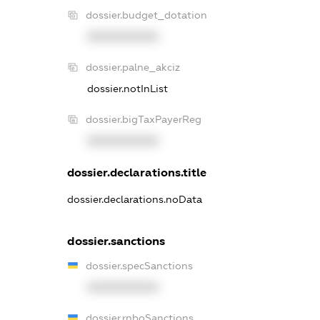
dossier.budget_dotation
XXXXXXXXXX
dossier.palne_akciz
dossier.notInList
dossier.bigTaxPayerReg
XXXXXXXXXX
dossier.declarations.title
dossier.declarations.noData
dossier.sanctions
dossier.specSanctions
XXXXXXXXXX
dossier.rnboSanctions