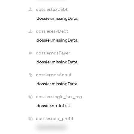
dossier.taxDebt
dossier.missingData
dossier.esvDebt
dossier.missingData
dossier.ndsPayer
dossier.missingData
dossier.ndsAnnul
dossier.missingData
dossier.single_tax_reg
dossier.notInList
dossier.non_profit
XXXXXXXXXX