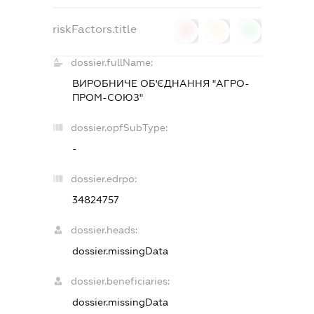
riskFactors.title
0
0
0
dossier.fullName:
ВИРОБНИЧЕ ОБ'ЄДНАННЯ "АГРО-
ПРОМ-СОЮЗ"
dossier.opfSubType:
-
dossier.edrpo:
34824757
dossier.heads:
dossier.missingData
dossier.beneficiaries:
dossier.missingData