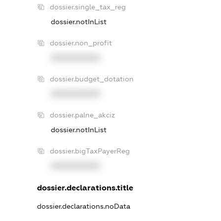
dossier.single_tax_reg
dossier.notInList
dossier.non_profit
XXXXXXXXXX
dossier.budget_dotation
XXXXXXXXXX
dossier.palne_akciz
dossier.notInList
dossier.bigTaxPayerReg
XXXXXXXXXX
dossier.declarations.title
dossier.declarations.noData