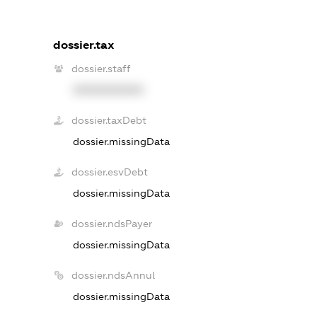
dossier.tax
dossier.staff
XXXXXXXXXX
dossier.taxDebt
dossier.missingData
dossier.esvDebt
dossier.missingData
dossier.ndsPayer
dossier.missingData
dossier.ndsAnnul
dossier.missingData