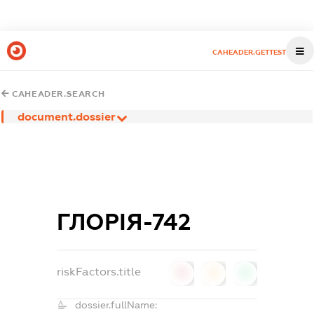
CAHEADER.GETTEST
CAHEADER.SEARCH
document.dossier
ГЛОРІЯ-742
riskFactors.title
0
0
0
dossier.fullName: