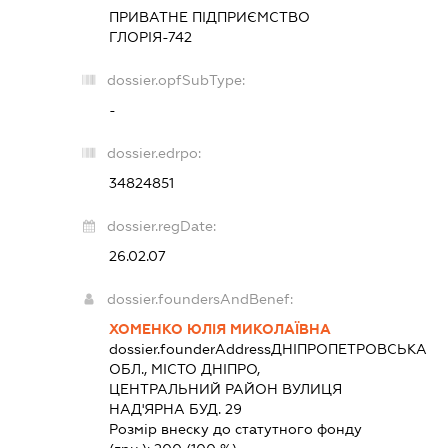
ПРИВАТНЕ ПІДПРИЄМСТВО
ГЛОРІЯ-742
dossier.opfSubType:
-
dossier.edrpo:
34824851
dossier.regDate:
26.02.07
dossier.foundersAndBenef:
ХОМЕНКО ЮЛІЯ МИКОЛАЇВНА
dossier.founderAddress
ДНІПРОПЕТРОВСЬКА
ОБЛ., МІСТО ДНІПРО,
ЦЕНТРАЛЬНИЙ РАЙОН ВУЛИЦЯ
НАД'ЯРНА БУД. 29
Розмір внеску до статутного фонду