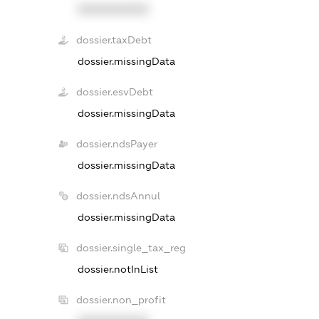
XXXXXXXXXX
dossier.taxDebt
dossier.missingData
dossier.esvDebt
dossier.missingData
dossier.ndsPayer
dossier.missingData
dossier.ndsAnnul
dossier.missingData
dossier.single_tax_reg
dossier.notInList
dossier.non_profit