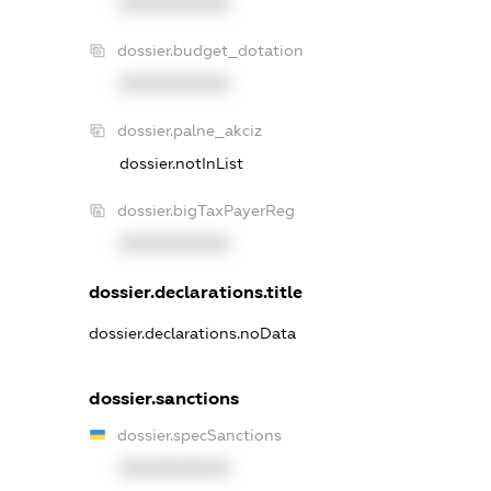
XXXXXXXXXX
dossier.budget_dotation
XXXXXXXXXX
dossier.palne_akciz
dossier.notInList
dossier.bigTaxPayerReg
XXXXXXXXXX
dossier.declarations.title
dossier.declarations.noData
dossier.sanctions
dossier.specSanctions
XXXXXXXXXX