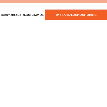
XXXXXXXXXX
dossier.commercial_info.website
document.dueToDate
03.04.23
SEARCH.ONMONITORING
XXXXXXXXXX
dossier.commercial_info.activity
XXXXXXXXXX
freemium.exampleText_1
freemium.exampleText_2
freemium.anonymousPerSearch2
FREEMIUM.DETAILS
FREEMIUM.REGISTER