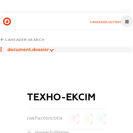
CAHEADER.GETTEST
CAHEADER.SEARCH
document.dossier
ТЕХНО-ЕКСІМ
riskFactors.title
0
0
0
dossier.fullName: