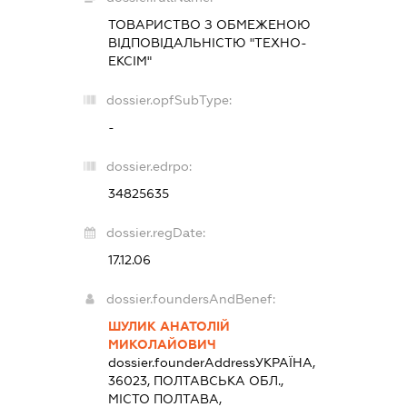
ТОВАРИСТВО З ОБМЕЖЕНОЮ
ВІДПОВІДАЛЬНІСТЮ "ТЕХНО-
ЕКСІМ"
dossier.opfSubType:
-
dossier.edrpo:
34825635
dossier.regDate:
17.12.06
dossier.foundersAndBenef:
ШУЛИК АНАТОЛІЙ
МИКОЛАЙОВИЧ
dossier.founderAddress
УКРАЇНА,
36023, ПОЛТАВСЬКА ОБЛ.,
МІСТО ПОЛТАВА,