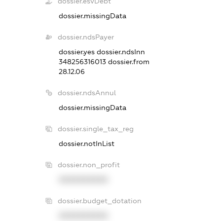
dossier.esvDebt
dossier.missingData
dossier.ndsPayer
dossier.yes
dossier.ndsInn
348256316013
dossier.from
28.12.06
dossier.ndsAnnul
dossier.missingData
dossier.single_tax_reg
dossier.notInList
dossier.non_profit
XXXXXXXXXX
dossier.budget_dotation
XXXXXXXXXX