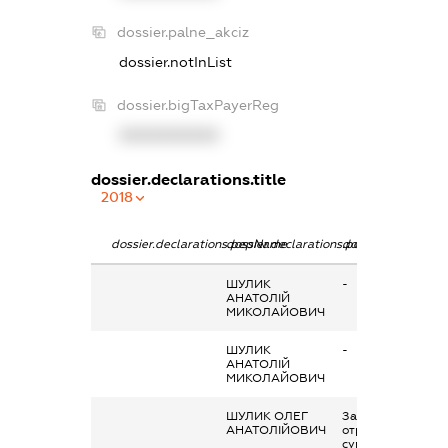
dossier.palne_akciz
dossier.notInList
dossier.bigTaxPayerReg
XXXXXXXXXX
dossier.declarations.title
2018
dossier.declarations.pepName
dossier.declarations.personName
dossier.declaratio
ШУЛИК
-
АНАТОЛІЙ
МИКОЛАЙОВИЧ
ШУЛИК
-
АНАТОЛІЙ
МИКОЛАЙОВИЧ
ШУЛИК ОЛЕГ
Заробітна плата
АНАТОЛІЙОВИЧ
отримана за
сумісництвом