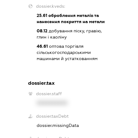
dossier.kveds:
25.61
оброблення металів та
нанесення покриття на метали
08.12
добування піску, гравію,
глин і каоліну
46.61
оптова торгівля
сільськогосподарськими
машинами й устаткованням
dossier.tax
dossier.staff
XXXXXXXXXX
dossier.taxDebt
dossier.missingData