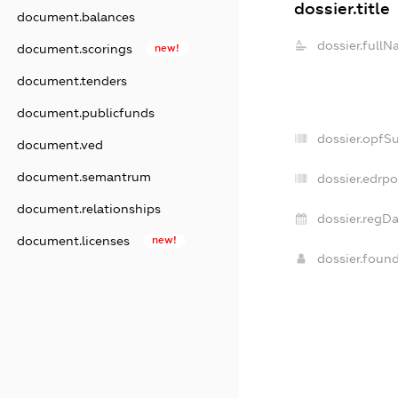
dossier.title
document.balances
dossier.fullN
document.scorings
new!
document.tenders
document.publicfunds
dossier.opfS
document.ved
document.semantrum
dossier.edrpo
document.relationships
dossier.regDa
document.licenses
new!
dossier.foun