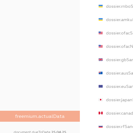
dossier.rnbo
dossier.amku
dossier.ofac
dossier.ofa
dossier.gbSa
dossier.ausS
dossier.euSa
dossier.japa
dossier.cana
freemium.actualData
dossier.rfSan
document.dueToDate
25.04.25