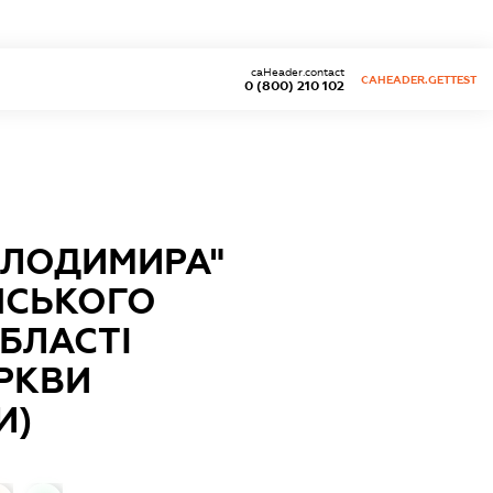
caHeader.contact
CAHEADER.GETTEST
0 (800) 210 102
ОЛОДИМИРА"
НСЬКОГО
БЛАСТІ
РКВИ
И)