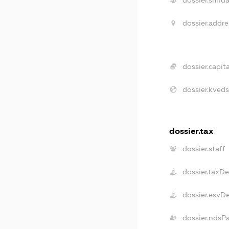
dossier.smida
dossier.addre
dossier.capita
dossier.kveds
dossier.tax
dossier.staff
dossier.taxD
dossier.esvD
dossier.ndsP