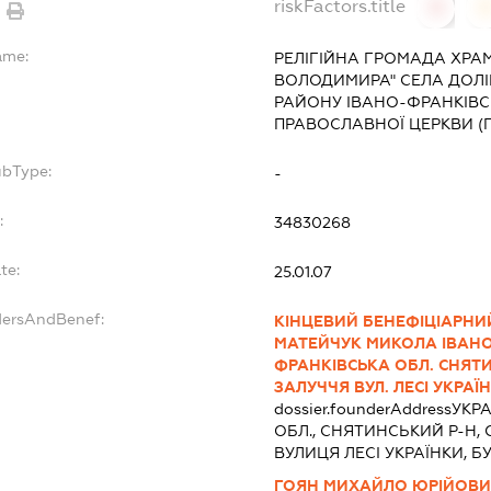
riskFactors.title
0
ame:
РЕЛІГІЙНА ГРОМАДА ХРА
ВОЛОДИМИРА" СЕЛА ДОЛ
РАЙОНУ ІВАНО-ФРАНКІВСЬ
ПРАВОСЛАВНОЇ ЦЕРКВИ (
ubType:
-
:
34830268
te:
25.01.07
dersAndBenef:
КІНЦЕВИЙ БЕНЕФІЦІАРНИЙ
МАТЕЙЧУК МИКОЛА ІВАНОВ
ФРАНКІВСЬКА ОБЛ. СНЯТ
ЗАЛУЧЧЯ ВУЛ. ЛЕСІ УКРАЇ
dossier.founderAddress
УКРА
ОБЛ., СНЯТИНСЬКИЙ Р-Н,
ВУЛИЦЯ ЛЕСІ УКРАЇНКИ, Б
ГОЯН МИХАЙЛО ЮРІЙОВ