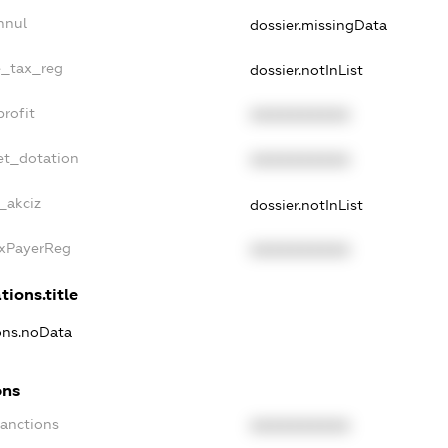
nnul
dossier.missingData
le_tax_reg
dossier.notInList
profit
XXXXXXXXXX
et_dotation
XXXXXXXXXX
_akciz
dossier.notInList
axPayerReg
XXXXXXXXXX
tions.title
ions.noData
ons
Sanctions
XXXXXXXXXX