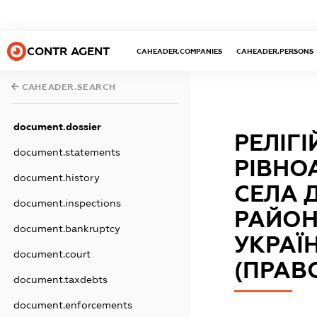
CONTR AGENT
CAHEADER.COMPANIES
CAHEADER.PERSONS
CAHEADER.SEARCH
document.dossier
РЕЛІГ
document.statements
РІВНО
document.history
СЕЛА 
document.inspections
РАЙОН
document.bankruptcy
УКРАЇ
document.court
(ПРАВ
document.taxdebts
document.enforcements