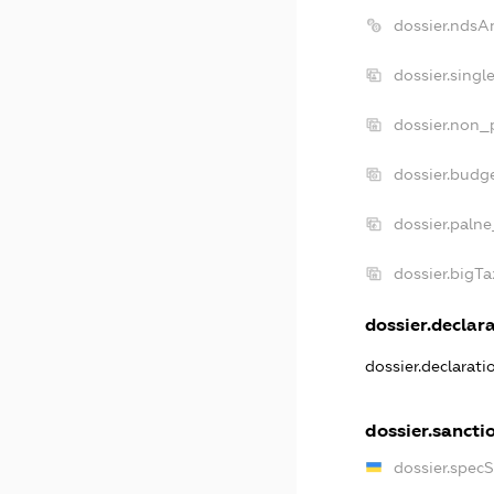
dossier.ndsA
dossier.sing
dossier.non_
dossier.budg
dossier.palne
dossier.bigT
dossier.declara
dossier.declarat
dossier.sancti
dossier.spec