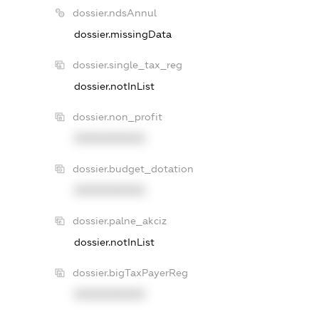
dossier.ndsAnnul
dossier.missingData
dossier.single_tax_reg
dossier.notInList
dossier.non_profit
XXXXXXXXXX
dossier.budget_dotation
XXXXXXXXXX
dossier.palne_akciz
dossier.notInList
dossier.bigTaxPayerReg
XXXXXXXXXX