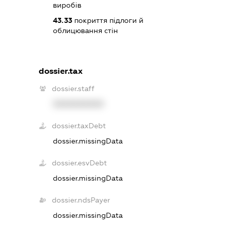
виробів
43.33
покриття підлоги й
облицювання стін
dossier.tax
dossier.staff
XXXXXXXXXX
dossier.taxDebt
dossier.missingData
dossier.esvDebt
dossier.missingData
dossier.ndsPayer
dossier.missingData