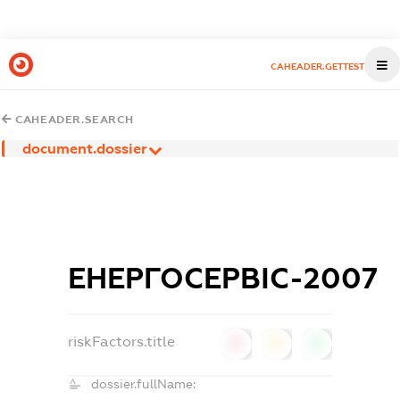
CAHEADER.GETTEST
CAHEADER.SEARCH
document.dossier
ЕНЕРГОСЕРВІС-2007
riskFactors.title
0
0
0
dossier.fullName: