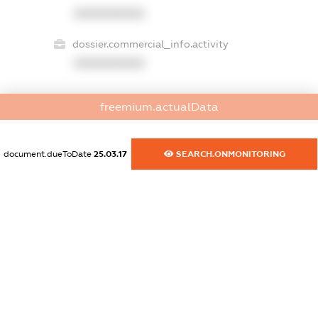
XXXXXXXXXX
dossier.commercial_info.activity
XXXXXXXXXX
freemium.actualData
freemium.exampleText_1
freemium.exampleText_2
freemium.anonymousPerSearch2
document.dueToDate
25.03.17
SEARCH.ONMONITORING
FREEMIUM.DETAILS
FREEMIUM.REGISTER