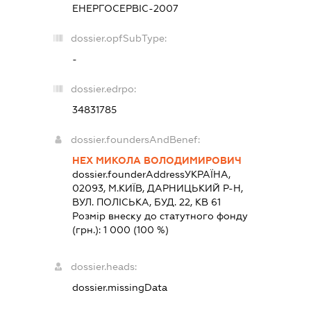
ЕНЕРГОСЕРВІС-2007
dossier.opfSubType:
-
dossier.edrpo:
34831785
dossier.foundersAndBenef:
НЕХ МИКОЛА ВОЛОДИМИРОВИЧ
dossier.founderAddress
УКРАЇНА,
02093, М.КИЇВ, ДАРНИЦЬКИЙ Р-Н,
ВУЛ. ПОЛІСЬКА, БУД. 22, КВ 61
Розмір внеску до статутного фонду
(грн.):
1 000
(100 %)
dossier.heads:
dossier.missingData