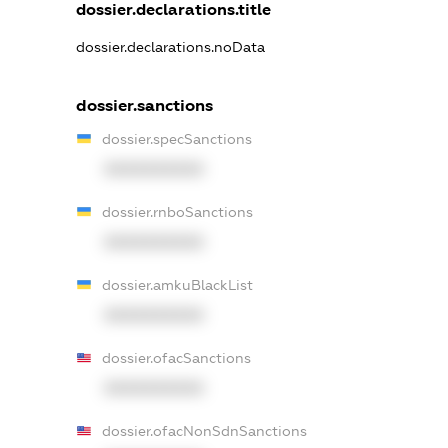
dossier.declarations.title
dossier.declarations.noData
dossier.sanctions
dossier.specSanctions
XXXXXXXXXX
dossier.rnboSanctions
XXXXXXXXXX
dossier.amkuBlackList
XXXXXXXXXX
dossier.ofacSanctions
XXXXXXXXXX
dossier.ofacNonSdnSanctions