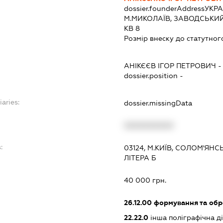
dossier.founderAddress
УКРА
М.МИКОЛАЇВ, ЗАВОДСЬКИЙ Р
КВ 8
Розмір внеску до статутног
АНІКЄЄВ ІГОР ПЕТРОВИЧ
dossier.position -
iaries:
dossier.missingData
XXXXXXXXXX
:
03124, М.КИЇВ, СОЛОМ'ЯНС
ЛІТЕРА Б
40 000 грн.
26.12.00
формування та обр
22.22.0
інша поліграфічна ді