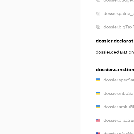
dossier.palne_
dossier.bigTa
dossier.declarati
dossier.declaratio
dossier.sanctio
dossier.specSa
dossier.rnboSa
dossier.amkuBl
dossier.ofacSa
dossier.ofacN