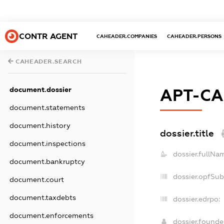
CONTR AGENT
CAHEADER.COMPANIES
CAHEADER.PERSONS
CAHEADER.SEARCH
document.dossier
АРТ-С
document.statements
document.history
dossier.title
document.inspections
dossier.fullNa
document.bankruptcy
dossier.opfSu
document.court
document.taxdebts
dossier.edrpo:
document.enforcements
dossier.found