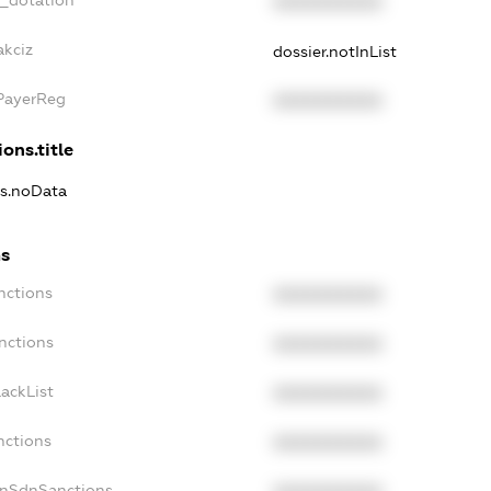
XXXXXXXXXX
akciz
dossier.notInList
xPayerReg
XXXXXXXXXX
ons.title
ns.noData
ns
nctions
XXXXXXXXXX
nctions
XXXXXXXXXX
ackList
XXXXXXXXXX
nctions
XXXXXXXXXX
onSdnSanctions