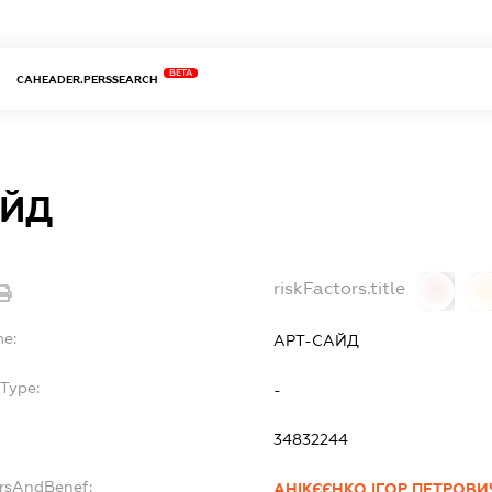
BETA
CAHEADER.PERSSEARCH
АЙД
riskFactors.title
0
0
me:
АРТ-САЙД
bType:
-
34832244
ersAndBenef:
АНІКЄЄНКО ІГОР ПЕТРОВИ