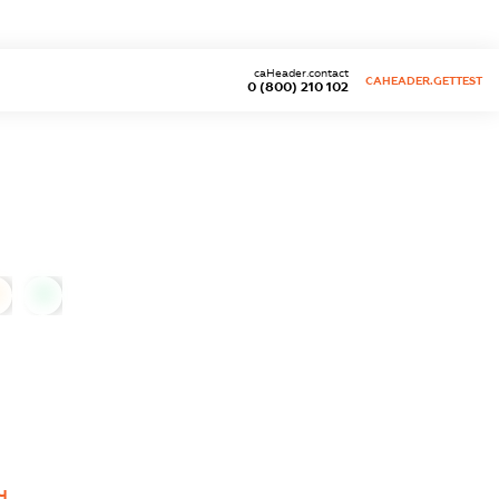
caHeader.contact
CAHEADER.GETTEST
0 (800) 210 102
0
Ч