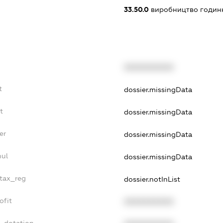
33.50.0
виробництво годин
XXXXXXXXXX
t
dossier.missingData
t
dossier.missingData
er
dossier.missingData
nul
dossier.missingData
_tax_reg
dossier.notInList
ofit
XXXXXXXXXX
t_dotation