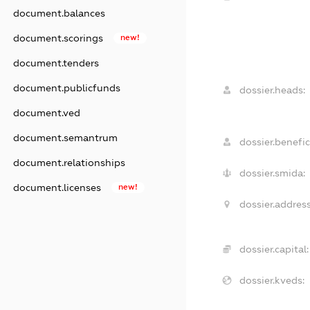
document.balances
document.scorings
new!
document.tenders
document.publicfunds
dossier.heads:
document.ved
document.semantrum
dossier.benefic
document.relationships
dossier.smida:
document.licenses
new!
dossier.address
dossier.capital:
dossier.kveds: