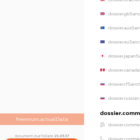
dossier.gbSanc
dossier.ausSan
dossier.euSanc
dossier.japanS
dossier.canad
dossier.rfSanc
dossier.russian
dossier.comme
freemium.actualData
dossier.commer
document.dueToDate
25.03.17
dossier.comme