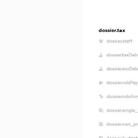
dossier.tax
dossier.staff
dossier.taxDeb
dossier.esvDeb
dossier.ndsPay
dossier.ndsAn
dossier.single
dossier.non_pr
dossier.budge