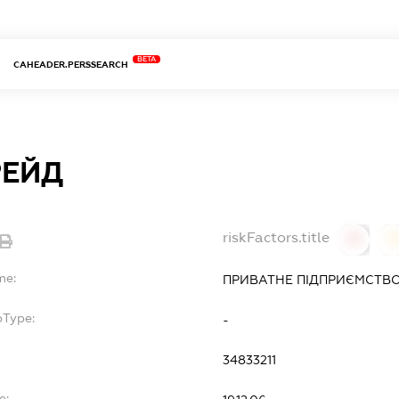
BETA
CAHEADER.PERSSEARCH
РЕЙД
riskFactors.title
0
0
me:
ПРИВАТНЕ ПІДПРИЄМСТВО
bType:
-
34833211
e: