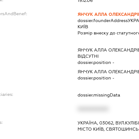
19.12.06
ersAndBenef:
ЯНЧУК АЛЛА ОЛЕКСАНДР
dossier.founderAddress
УКРА
КИЇВ
Розмір внеску до статутног
ЯНЧУК АЛЛА ОЛЕКСАНДРІ
ВІДСУТНІ
dossier.position -
ЯНЧУК АЛЛА ОЛЕКСАНДРІ
dossier.position -
iaries:
dossier.missingData
XXXXXXXXXX
s:
УКРАЇНА, 03062, ВУЛ.КУЛІБ
МІСТО КИЇВ, СВЯТОШИНС