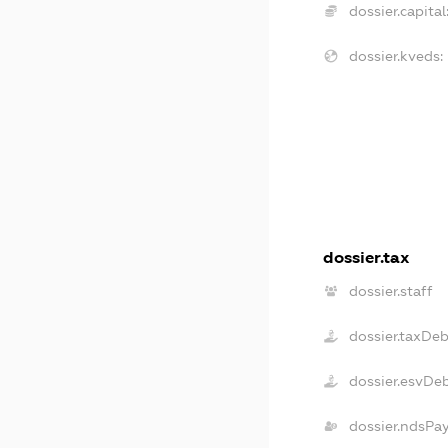
dossier.capital
dossier.kveds:
dossier.tax
dossier.staff
dossier.taxDe
dossier.esvDe
dossier.ndsPa