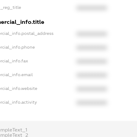
n_reg_title
XXXXXXXXXX
rcial_info.title
rcial_info.postal_address
XXXXXXXXXX
rcial_info.phone
XXXXXXXXXX
rcial_info.fax
XXXXXXXXXX
rcial_info.email
XXXXXXXXXX
rcial_info.website
XXXXXXXXXX
cial_info.activity
XXXXXXXXXX
ampleText_1
ampleText_2