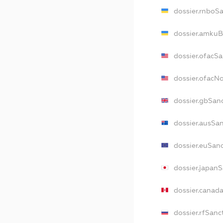
dossier.rnboS
dossier.amkuB
dossier.ofacS
dossier.ofac
dossier.gbSan
dossier.ausSa
dossier.euSan
dossier.japan
dossier.canad
dossier.rfSanc