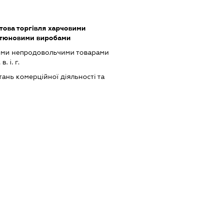
това торгівля харчовими
ютюновими виробами
ими непродовольчими товарами
 і. г.
ань комерційної діяльності та