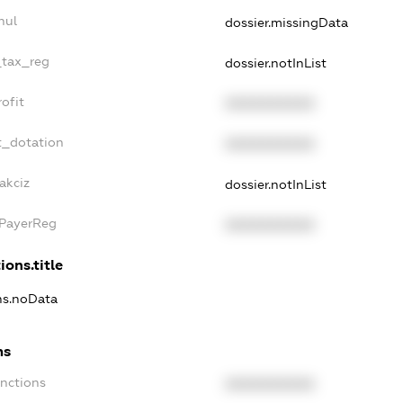
nul
dossier.missingData
_tax_reg
dossier.notInList
ofit
XXXXXXXXXX
t_dotation
XXXXXXXXXX
akciz
dossier.notInList
xPayerReg
XXXXXXXXXX
ions.title
ons.noData
ns
anctions
XXXXXXXXXX