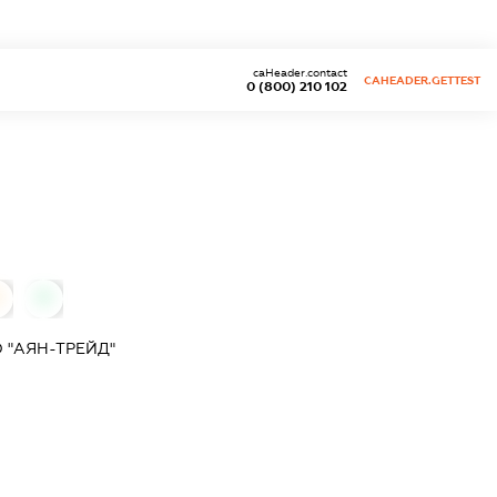
caHeader.contact
CAHEADER.GETTEST
0 (800) 210 102
0
 "АЯН-ТРЕЙД"