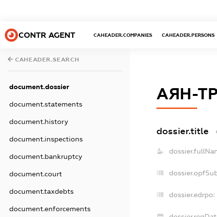
CONTR AGENT
CAHEADER.COMPANIES
CAHEADER.PERSONS
CAHEADER.SEARCH
document.dossier
АЯН-Т
document.statements
document.history
dossier.title
document.inspections
dossier.fullNa
document.bankruptcy
dossier.opfSu
document.court
document.taxdebts
dossier.edrpo:
document.enforcements
dossier.regDat