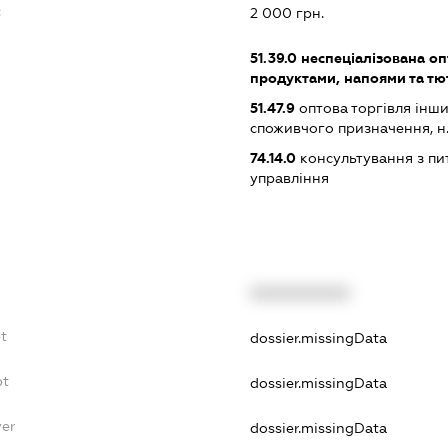
:
2 000 грн.
51.39.0
неспеціалізована оп
продуктами, напоями та т
51.47.9
оптова торгівля інш
споживчого призначення, н. в.
74.14.0
консультування з пит
управління
XXXXXXXXXX
bt
dossier.missingData
bt
dossier.missingData
yer
dossier.missingData