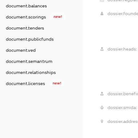
document.balances
dossier.found
document.scorings
new!
document.tenders
document.publicfunds
dossier.heads:
document.ved
document.semantrum
document.relationships
document.licenses
new!
dossier.benefic
dossier.smida:
dossier.addres