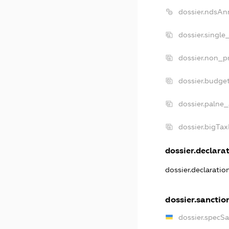
dossier.ndsAn
dossier.single
dossier.non_pr
dossier.budge
dossier.palne_
dossier.bigTa
dossier.declarat
dossier.declarati
dossier.sanctio
dossier.specS