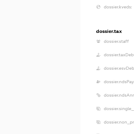
dossier.kveds:
dossier.tax
dossier.staff
dossier.taxDeb
dossier.esvDeb
dossier.ndsPay
dossier.ndsAn
dossier.single
dossier.non_pr