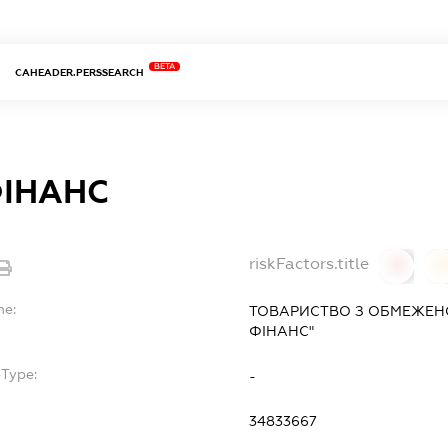
BETA
CAHEADER.PERSSEARCH
ФІНАНС
riskFactors.title
0
0
me:
ТОВАРИСТВО З ОБМЕЖЕН
ФІНАНС"
bType:
-
34833667