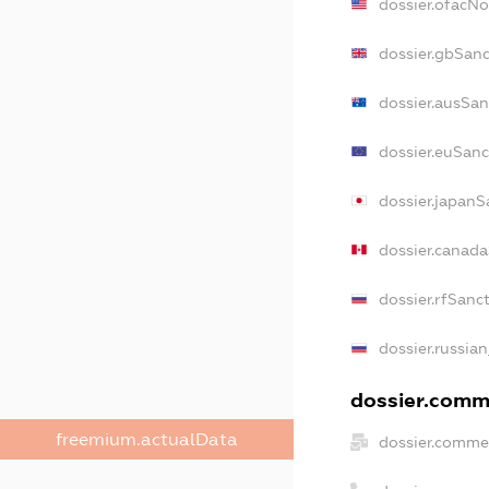
dossier.ofacN
dossier.gbSanc
dossier.ausSan
dossier.euSanc
dossier.japanS
dossier.canad
dossier.rfSanc
dossier.russian
dossier.comme
freemium.actualData
dossier.commer