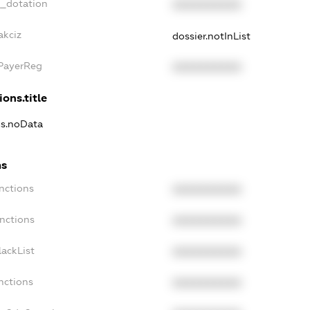
t_dotation
XXXXXXXXXX
akciz
dossier.notInList
xPayerReg
XXXXXXXXXX
ions.title
ns.noData
ns
nctions
XXXXXXXXXX
nctions
XXXXXXXXXX
ackList
XXXXXXXXXX
nctions
XXXXXXXXXX