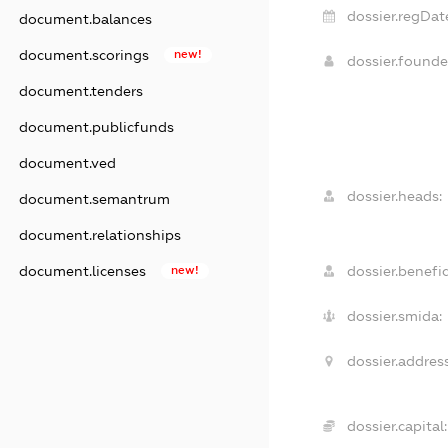
dossier.regDat
document.balances
document.scorings
new!
dossier.found
document.tenders
document.publicfunds
document.ved
dossier.heads:
document.semantrum
document.relationships
dossier.benefic
document.licenses
new!
dossier.smida:
dossier.address
dossier.capital: