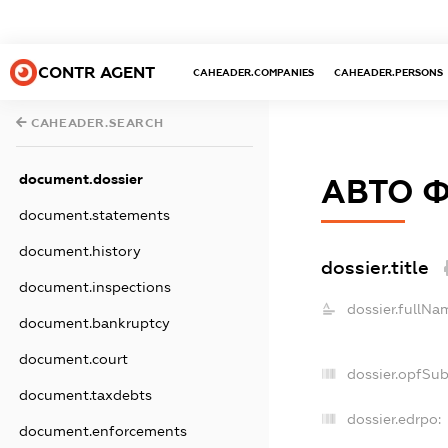
CONTR AGENT
CAHEADER.COMPANIES
CAHEADER.PERSONS
CAHEADER.SEARCH
document.dossier
АВТО 
document.statements
document.history
dossier.title
document.inspections
dossier.fullNa
document.bankruptcy
document.court
dossier.opfSu
document.taxdebts
dossier.edrpo:
document.enforcements