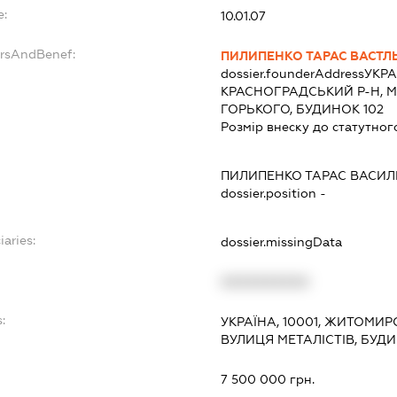
e:
10.01.07
ersAndBenef:
ПИЛИПЕНКО ТАРАС ВАСТЛ
dossier.founderAddress
УКРА
КРАСНОГРАДСЬКИЙ Р-Н, М
ГОРЬКОГО, БУДИНОК 102
Розмір внеску до статутног
ПИЛИПЕНКО ТАРАС ВАСИ
dossier.position -
iaries:
dossier.missingData
XXXXXXXXXX
:
УКРАЇНА, 10001, ЖИТОМИР
ВУЛИЦЯ МЕТАЛІСТІВ, БУД
7 500 000 грн.