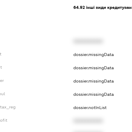
64.92
інші види кредитува
XXXXXXXXXX
t
dossier.missingData
t
dossier.missingData
er
dossier.missingData
nul
dossier.missingData
_tax_reg
dossier.notInList
ofit
XXXXXXXXXX