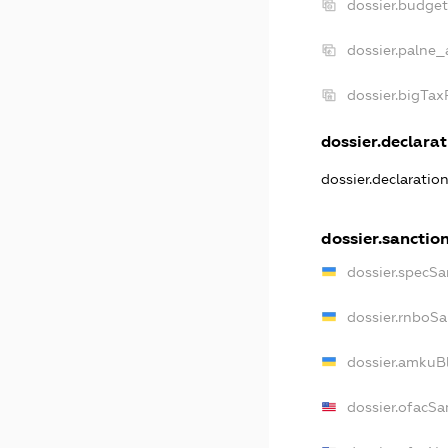
dossier.budge
dossier.palne_
dossier.bigTa
dossier.declarat
dossier.declaratio
dossier.sanctio
dossier.specSa
dossier.rnboSa
dossier.amkuBl
dossier.ofacSa