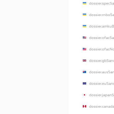
dossier.specS
dossier.rnboS
dossier.amkuB
dossier.ofacS
dossier.ofac
dossier.gbSan
dossier.ausSa
dossier.euSan
dossier.japan
dossier.canad