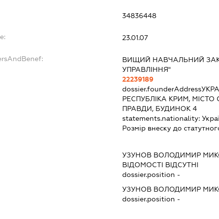
34836448
e:
23.01.07
ersAndBenef:
ВИЩИЙ НАВЧАЛЬНИЙ ЗАКЛ
УПРАВЛІННЯ"
22239189
dossier.founderAddress
УКРА
РЕСПУБЛІКА КРИМ, МІСТО
ПРАВДИ, БУДИНОК 4
statements.nationality:
Укра
Розмір внеску до статутног
УЗУНОВ ВОЛОДИМИР МИ
ВІДОМОСТІ ВІДСУТНІ
dossier.position -
УЗУНОВ ВОЛОДИМИР МИ
dossier.position -