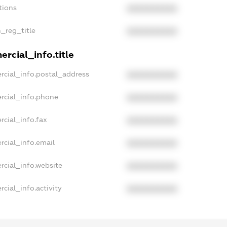
tions
XXXXXXXXXX
n_reg_title
XXXXXXXXXX
rcial_info.title
rcial_info.postal_address
XXXXXXXXXX
rcial_info.phone
XXXXXXXXXX
rcial_info.fax
XXXXXXXXXX
rcial_info.email
XXXXXXXXXX
rcial_info.website
XXXXXXXXXX
cial_info.activity
XXXXXXXXXX