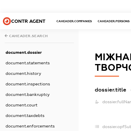
CONTR AGENT
CAHEADER.COMPANIES
CAHEADER.PERSONS
CAHEADER.SEARCH
document.dossier
МІЖНА
document.statements
ТВОРЧО
document.history
document.inspections
dossier.title
document.bankruptcy
dossier.fullNa
document.court
document.taxdebts
document.enforcements
dossier.opfSu