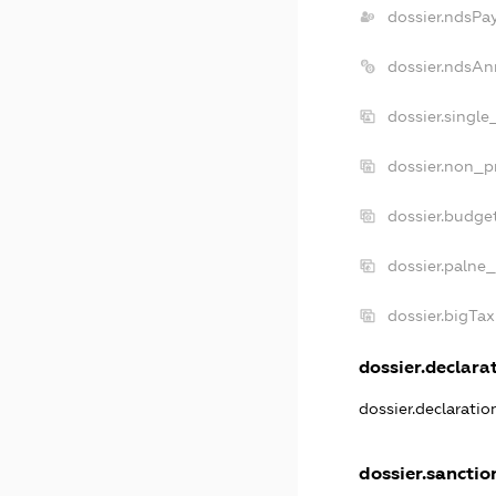
dossier.ndsPa
dossier.ndsAn
dossier.singl
dossier.non_p
dossier.budge
dossier.palne_
dossier.bigTa
dossier.declarat
dossier.declarati
dossier.sanctio