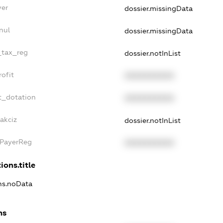
yer
dossier.missingData
nul
dossier.missingData
e_tax_reg
dossier.notInList
rofit
XXXXXXXXXX
t_dotation
XXXXXXXXXX
akciz
dossier.notInList
xPayerReg
XXXXXXXXXX
ions.title
ons.noData
ns