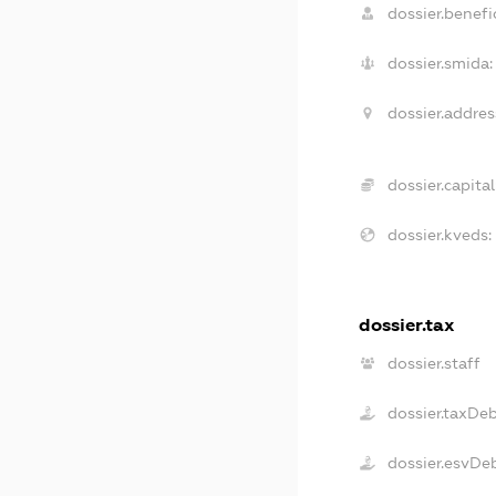
dossier.benefic
dossier.smida:
dossier.addres
dossier.capital
dossier.kveds:
dossier.tax
dossier.staff
dossier.taxDe
dossier.esvDe