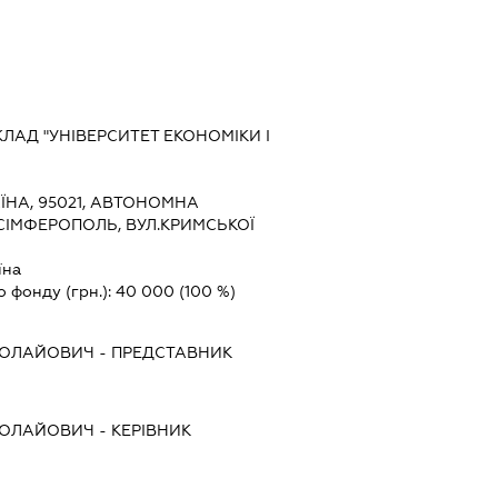
АД "УНІВЕРСИТЕТ ЕКОНОМІКИ І
ЇНА, 95021, АВТОНОМНА
 СІМФЕРОПОЛЬ, ВУЛ.КРИМСЬКОЇ
їна
о фонду (грн.):
40 000
(100 %)
КОЛАЙОВИЧ
-
ПРЕДСТАВНИК
КОЛАЙОВИЧ
-
КЕРІВНИК