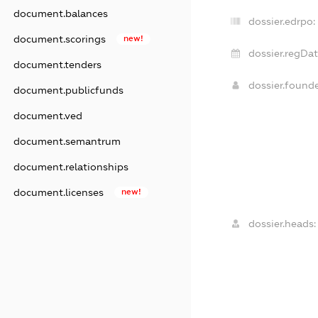
document.balances
dossier.edrpo:
document.scorings
new!
dossier.regDat
document.tenders
dossier.found
document.publicfunds
document.ved
document.semantrum
document.relationships
document.licenses
new!
dossier.heads: