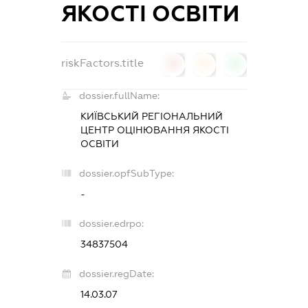
ЯКОСТІ ОСВІТИ
riskFactors.title
0
0
0
dossier.fullName:
КИЇВСЬКИЙ РЕГІОНАЛЬНИЙ
ЦЕНТР ОЦІНЮВАННЯ ЯКОСТІ
ОСВІТИ
dossier.opfSubType:
-
dossier.edrpo:
34837504
dossier.regDate:
14.03.07