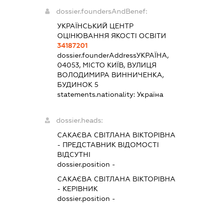
dossier.foundersAndBenef:
УКРАЇНСЬКИЙ ЦЕНТР
ОЦІНЮВАННЯ ЯКОСТІ ОСВІТИ
34187201
dossier.founderAddress
УКРАЇНА,
04053, МІСТО КИЇВ, ВУЛИЦЯ
ВОЛОДИМИРА ВИННИЧЕНКА,
БУДИНОК 5
statements.nationality:
Україна
dossier.heads:
САКАЄВА СВІТЛАНА ВІКТОРІВНА
-
ПРЕДСТАВНИК
ВІДОМОСТІ
ВІДСУТНІ
dossier.position -
САКАЄВА СВІТЛАНА ВІКТОРІВНА
-
КЕРІВНИК
dossier.position -