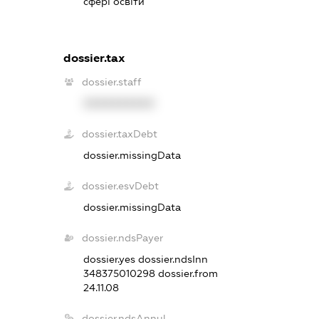
сфері освіти
dossier.tax
dossier.staff
XXXXXXXXXX
dossier.taxDebt
dossier.missingData
dossier.esvDebt
dossier.missingData
dossier.ndsPayer
dossier.yes
dossier.ndsInn
348375010298
dossier.from
24.11.08
dossier.ndsAnnul