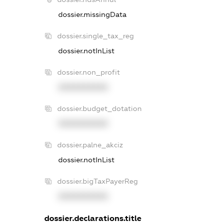
dossier.missingData
dossier.single_tax_reg
dossier.notInList
dossier.non_profit
XXXXXXXXXX
dossier.budget_dotation
XXXXXXXXXX
dossier.palne_akciz
dossier.notInList
dossier.bigTaxPayerReg
XXXXXXXXXX
dossier.declarations.title