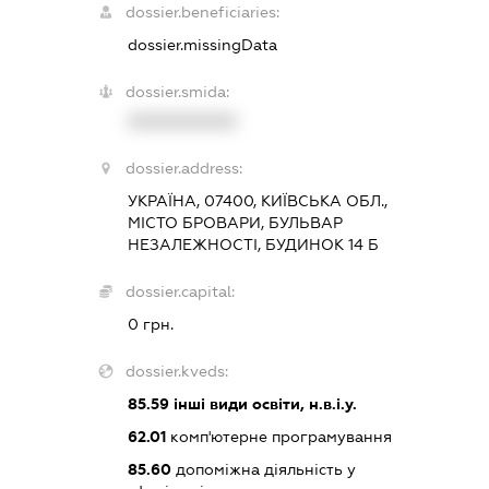
dossier.beneficiaries:
dossier.missingData
dossier.smida:
XXXXXXXXXX
dossier.address:
УКРАЇНА, 07400, КИЇВСЬКА ОБЛ.,
МІСТО БРОВАРИ, БУЛЬВАР
НЕЗАЛЕЖНОСТІ, БУДИНОК 14 Б
dossier.capital:
0 грн.
dossier.kveds:
85.59
інші види освіти, н.в.і.у.
62.01
комп'ютерне програмування
85.60
допоміжна діяльність у