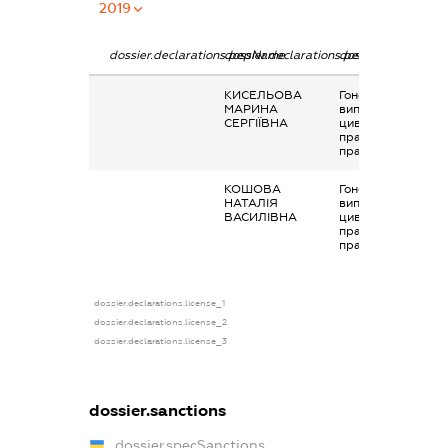
2019
dossier.declarations.pepName
dossier.declarations.personName
dossier.declaratio
КИСЕЛЬОВА
Гонорари та інші
МАРИНА
виплати згідно з
СЕРГІЇВНА
цивільно-
правовим
правочинами
КОШОВА
Гонорари та інші
НАТАЛІЯ
виплати згідно з
ВАСИЛІВНА
цивільно-
правовим
правочинами
dossier.declarations.license_1
dossier.declarations.license_2
dossier.declarations.license_3
dossier.sanctions
dossier.specSanctions