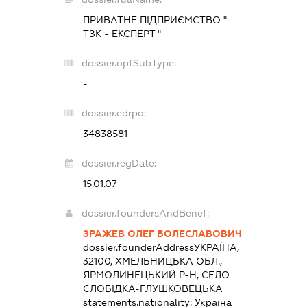
ПРИВАТНЕ ПІДПРИЄМСТВО "
ТЗК - ЕКСПЕРТ "
dossier.opfSubType:
-
dossier.edrpo:
34838581
dossier.regDate:
15.01.07
dossier.foundersAndBenef:
ЗРАЖЕВ ОЛЕГ БОЛЕСЛАВОВИЧ
dossier.founderAddress
УКРАЇНА,
32100, ХМЕЛЬНИЦЬКА ОБЛ.,
ЯРМОЛИНЕЦЬКИЙ Р-Н, СЕЛО
СЛОБІДКА-ГЛУШКОВЕЦЬКА
statements.nationality:
Україна