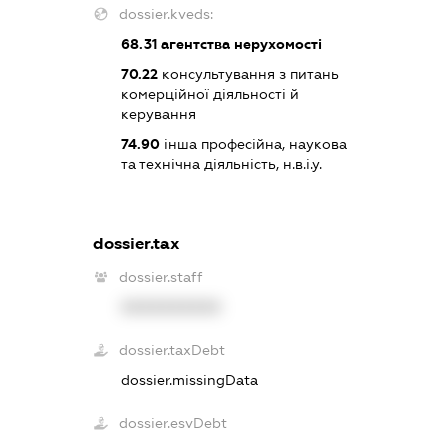
dossier.kveds:
68.31
агентства нерухомості
70.22
консультування з питань
комерційної діяльності й
керування
74.90
інша професійна, наукова
та технічна діяльність, н.в.і.у.
dossier.tax
dossier.staff
XXXXXXXXXX
dossier.taxDebt
dossier.missingData
dossier.esvDebt