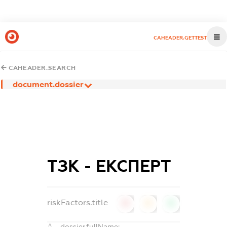
CAHEADER.GETTEST
CAHEADER.SEARCH
document.dossier
ТЗК - ЕКСПЕРТ
riskFactors.title
0
0
0
dossier.fullName: