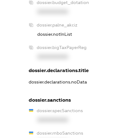
dossier.budget_dotation
XXXXXXXXXX
dossier.palne_akciz
dossier.notInList
dossier.bigTaxPayerReg
XXXXXXXXXX
dossier.declarations.title
dossier.declarations.noData
dossier.sanctions
dossier.specSanctions
XXXXXXXXXX
dossier.rnboSanctions