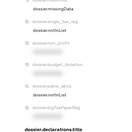
dossier.missingData
dossier.single_tax_reg
dossier.notInList
dossier.non_profit
XXXXXXXXXX
dossier.budget_dotation
XXXXXXXXXX
dossier.palne_akciz
dossier.notInList
dossier.bigTaxPayerReg
XXXXXXXXXX
dossier.declarations.title