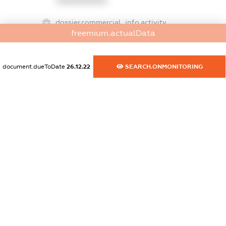
XXXXXXXXXX
dossier.commercial_info.activity
freemium.actualData
XXXXXXXXXX
document.dueToDate
26.12.22
SEARCH.ONMONITORING
freemium.exampleText_1
freemium.exampleText_2
freemium.anonymousPerSearch2
FREEMIUM.DETAILS
FREEMIUM.REGISTER