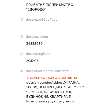
ПРИВАТНЕ ПІДПРИЄМСТВО
"ЗДОРОВО"
dossier.opfSubType:
-
dossier.edrpo:
34838969
dossier.regDate:
20.12.06
dossier.foundersAndBenef:
ТІТАРЕНКО ЛЮБОВ ІВАНІВНА
dossier.founderAddress
УКРАЇНА,
58000, ЧЕРНІВЕЦЬКА ОБЛ., МІСТО
ЧЕРНІВЦІ, КОБИЛЯНСЬКОЇ,
БУДИНОК 45, КВАРТИРА 3
Розмір внеску до статутного