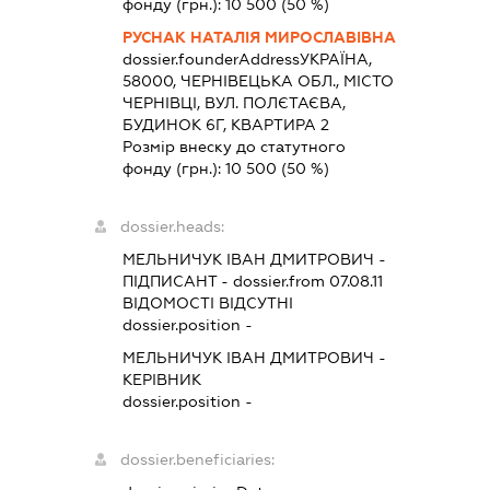
фонду (грн.):
10 500
(50 %)
РУСНАК НАТАЛІЯ МИРОСЛАВІВНА
dossier.founderAddress
УКРАЇНА,
58000, ЧЕРНІВЕЦЬКА ОБЛ., МІСТО
ЧЕРНІВЦІ, ВУЛ. ПОЛЄТАЄВА,
БУДИНОК 6Г, КВАРТИРА 2
Розмір внеску до статутного
фонду (грн.):
10 500
(50 %)
dossier.heads:
МЕЛЬНИЧУК ІВАН ДМИТРОВИЧ
-
ПІДПИСАНТ
- dossier.from 07.08.11
ВІДОМОСТІ ВІДСУТНІ
dossier.position -
МЕЛЬНИЧУК ІВАН ДМИТРОВИЧ
-
КЕРІВНИК
dossier.position -
dossier.beneficiaries: