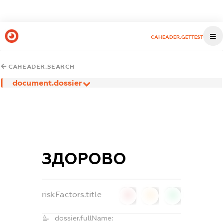
CAHEADER.GETTEST
CAHEADER.SEARCH
document.dossier
ЗДОРОВО
riskFactors.title
0
0
0
dossier.fullName: