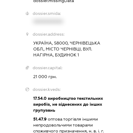
dossier.missingData
dossier.smida:
XXXXXXXXXX
dossier.address:
УКРАЇНА, 58000, ЧЕРНІВЕЦЬКА
ОБЛ., МІСТО ЧЕРНІВЦІ, ВУЛ.
НАГІРНА, БУДИНОК 1
dossier.capital:
21 000 грн.
dossier.kveds:
17.54.0
виробництво текстильних
виробів, не віднесених до інших
групувань
51.47.9
оптова торгівля іншими
непродовольчими товарами
споживчого призначення, н. в. і. г.